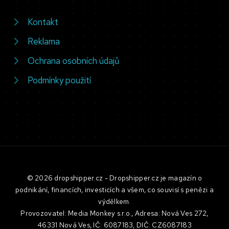
Kontakt
Reklama
Ochrana osobních údajů
Podmínky použití
© 2026 dropshipper.cz - Dropshipper.cz je magazín o
podnikání, financích, investicích a všem, co souvisí s penězi a
výdělkem.
Provozovatel: Media Monkey s.r.o., Adresa: Nová Ves 272,
46331 Nová Ves, IČ: 6087183, DIČ: CZ6087183