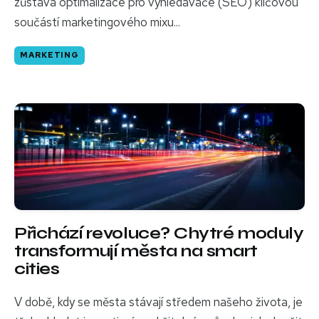
zůstává optimalizace pro vyhledávače (SEO) klíčovou
součástí marketingového mixu...
MARKETING
Přichází revoluce? Chytré moduly
transformují města na smart
cities
V době, kdy se města stávají středem našeho života, je