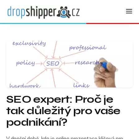
SEO expert: Proč je
tak důležitý pro vaše
podnikání?
V dnešní době, kde je online prezentace klíčová pro