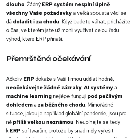
dlouho
. Žádný
ERP systém nesplní úplně
všechny Vaše požadavky
a velká spousta věcí se
dá
doladit i za chodu
. Když budete váhat, přicházíte
o čas, ve kterém jste už mohli využívat celou řadu
výhod, které ERP přináší.
Přemrštěná očekávání
Ačkoliv
ERP
dokáže s Vaší firmou udělat hodně,
neočekávejte žádné zázraky
.
AI systémy
a
machine learning
nejlépe fungují
pod
pečlivým
dohledem
a
za
běžného chodu
. Mimořádné
situace, jakou je například globální pandemie, jsou pro
ně
příliš velkou neznámou
. Neupínejte se tedy
k
ERP
softwarům, protože by snad měly vyřešit