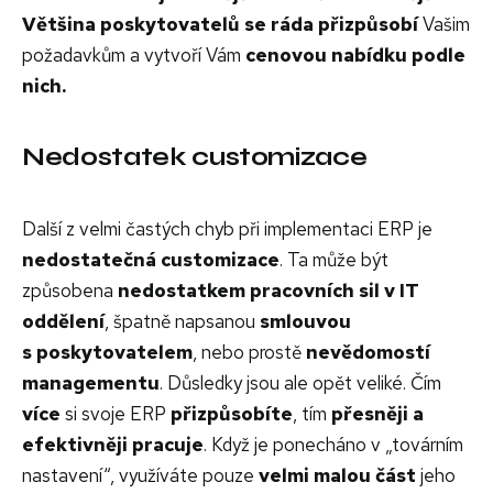
Většina poskytovatelů se ráda přizpůsobí
Vašim
požadavkům a vytvoří Vám
cenovou nabídku podle
nich.
Nedostatek customizace
Další z velmi častých chyb při implementaci ERP je
nedostatečná customizace
. Ta může být
způsobena
nedostatkem pracovních sil v IT
oddělení
, špatně napsanou
smlouvou
s poskytovatelem
, nebo prostě
nevědomostí
managementu
. Důsledky jsou ale opět veliké. Čím
více
si svoje ERP
přizpůsobíte
, tím
přesněji a
efektivněji pracuje
. Když je ponecháno v „továrním
nastavení“, využíváte pouze
velmi malou část
jeho