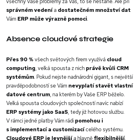
všechny Vaše problémy za Vás, to se nestane. Ale při
správném
vedení
a
dostatečném
množství
dat
Vám
ERP může výrazně pomoci
.
Absence cloudové strategie
Přes 90 %
všech světových firem využívá
cloud
computing
, velká spousta z nich
právě kvůli CRM
systémům
. Pokud nejste nadnárodní gigant, s největší
pravděpodobností se Vám
nevyplatí stavět vlastní
datové centrum
, na kterém by Vaše ERP běželo.
Velká spousta cloudových společností navíc nabízí
ERP systémy jako SaaS
, tedy již hotovou službu.
V rámci jedné platby Vám rádi
pomohou i
s implementací a customizací
celého systému.
Cloudové ERP je levnější
a
hlavně
flexibilnější
.