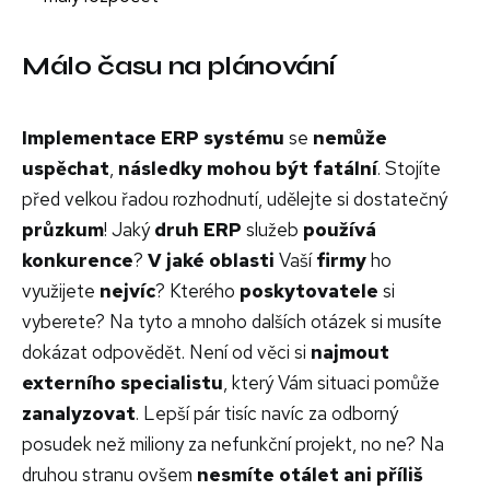
Málo času na plánování
Implementace ERP systému
se
nemůže
uspěchat
,
následky mohou být fatální
. Stojíte
před velkou řadou rozhodnutí, udělejte si dostatečný
průzkum
! Jaký
druh ERP
služeb
používá
konkurence
?
V jaké oblasti
Vaší
firmy
ho
využijete
nejvíc
? Kterého
poskytovatele
si
vyberete? Na tyto a mnoho dalších otázek si musíte
dokázat odpovědět. Není od věci si
najmout
externího specialistu
, který Vám situaci pomůže
zanalyzovat
. Lepší pár tisíc navíc za odborný
posudek než miliony za nefunkční projekt, no ne? Na
druhou stranu ovšem
nesmíte otálet ani příliš