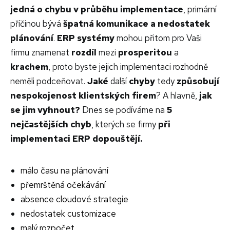
jedná
o chybu v průběhu implementace
, primární
příčinou bývá
špatná komunikace a nedostatek
plánování
.
ERP systémy
mohou přitom pro Vaši
firmu znamenat
rozdíl
mezi
prosperitou
a
krachem
, proto byste jejich implementaci rozhodně
neměli podceňovat.
Jaké
další
chyby
tedy
způsobují
nespokojenost klientských firem
? A hlavně,
jak
se jim vyhnout?
Dnes se podíváme na
5
nejčastějších chyb
, kterých se firmy
při
implementaci ERP dopouštějí.
málo času na plánování
přemrštěná očekávání
absence cloudové strategie
nedostatek customizace
malý rozpočet