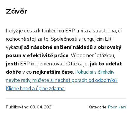
Závěr
I když je cesta k funkčnímu ERP trnitá a strastiplná, cíl
rozhodně stojí za to. Společnosti s fungujícím ERP
vykazují
až násobné snížení nákladů
a
obrovský
posun v efektivitě práce
. Vůbec není otázkou,
jestli
ERP implementovat. Otázka je,
jak to udělat
dobře
v co
nejkratším čase
.
Pokud si s čímkoliv
nevíte rady,
můžete
si nechat
poradit
od odborníků.
Klidně hned a úplně zdarma.
Publikováno: 03. 04. 2021
Kategorie:
Podnikání