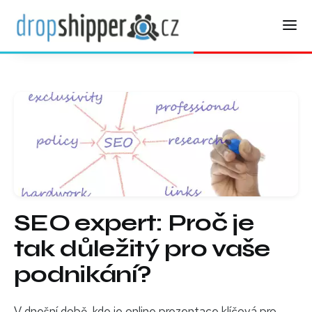
SEO expert: Proč je
tak důležitý pro vaše
podnikání?
V dnešní době, kde je online prezentace klíčová pro