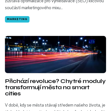
zůstává optimalizace pro vyhledávače (SEO) klíčovou
součástí marketingového mixu...
MARKETING
Přichází revoluce? Chytré moduly
transformují města na smart
cities
V době, kdy se města stávají středem našeho života, je