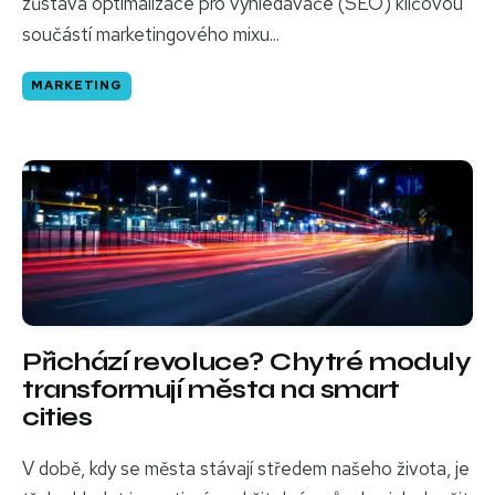
zůstává optimalizace pro vyhledávače (SEO) klíčovou
součástí marketingového mixu...
MARKETING
Přichází revoluce? Chytré moduly
transformují města na smart
cities
V době, kdy se města stávají středem našeho života, je