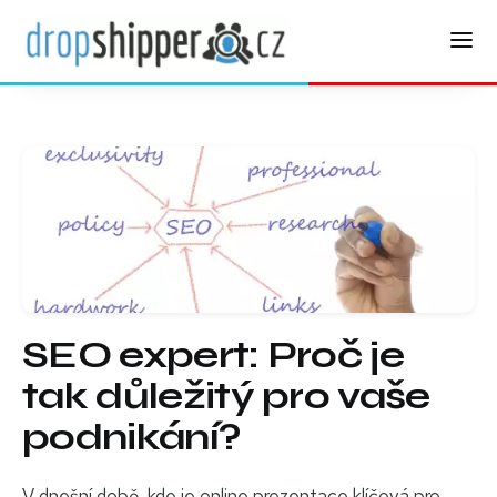
SEO expert: Proč je
tak důležitý pro vaše
podnikání?
V dnešní době, kde je online prezentace klíčová pro