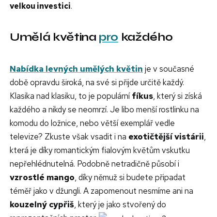
velkou investici
.
Umělá květina
pro
každého
Nabídka levných umělých květin
je v současné
době opravdu široká, na své si přijde určitě každý.
Klasika nad klasiku, to je populární
fíkus
, který si získá
každého a nikdy se neomrzí. Je libo menší rostlinku na
komodu do ložnice, nebo větší exemplář vedle
televize? Zkuste však vsadit i na
exotičtější vistárii
,
která je díky romantickým fialovým květům vskutku
nepřehlédnutelná. Podobně netradičně působí i
vzrostlé mango
, díky němuž si budete připadat
téměř jako v džungli. A zapomenout nesmíme ani na
kouzelný cypřiš
, který je jako stvořený do