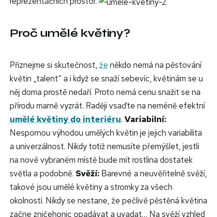
reprezentačních prostor.
Proč umělé květiny?
Přiznejme si skutečnost,
že
někdo nemá na pěstování
květin „talent“ a i když se snaží sebevíc, květinám se u
něj doma prostě nedaří. Proto nemá cenu snažit se na
přírodu marně vyzrát. Raději vsaďte na neméně efektní
umělé květiny do interiéru
.
Variabilní:
Nespornou výhodou umělých květin je jejich variabilita
a univerzálnost. Nikdy totiž nemusíte přemýšlet, jestli
na nově vybraném místě bude mít rostlina dostatek
světla a podobně.
Svěží:
Barevné a neuvěřitelně svěží,
takové jsou umělé květiny a stromky za všech
okolností. Nikdy se nestane, že pečlivě pěstěná květina
začne zničehonic opadávat a uvadat… Na svěží vzhled