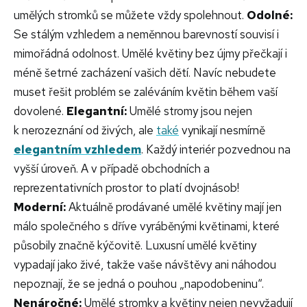
umělých stromků se můžete vždy spolehnout.
Odolné:
Se stálým vzhledem a neměnnou barevností souvisí i
mimořádná odolnost. Umělé květiny bez újmy přečkají i
méně šetrné zacházení vašich dětí. Navíc nebudete
muset řešit problém se zaléváním květin během vaší
dovolené.
Elegantní:
Umělé stromy jsou nejen
k nerozeznání od živých, ale
také
vynikají nesmírně
elegantním vzhledem
. Každý interiér pozvednou na
vyšší úroveň. A v případě obchodních a
reprezentativních prostor to platí dvojnásob!
Moderní:
Aktuálně prodávané umělé květiny mají jen
málo společného s dříve vyráběnými květinami, které
působily značně kýčovitě. Luxusní umělé květiny
vypadají jako živé, takže vaše návštěvy ani náhodou
nepoznají, že se jedná o pouhou „napodobeninu“.
Nenáročné:
Umělé stromky a květiny nejen nevyžadují