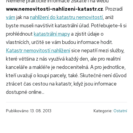
Neméně praktické informace získáte i na webu
www.nemovitosti-nahlizeni-katastr.cz
. Prozradí
vám
jak na
nahlížení do katastru nemovitostí
, aniž
byste museli navštívit katastrální úřad. Potřebujete-li si
prohlédnout
katastrální mapy
a zjistit údaje o
vlastnících, určitě se vám budou informace hodit.
Katastr nemovitostí nahlížení
sice nepatří mezi služby,
které většina z nás využívá každý den, ale pro realitní
kanceláře a makléře je nedocenitelná. A pro jednotlice,
kteří uvažují o koupi parcely, také. Skutečně není důvod
ztrácet čas cestou na katastr, když jsou informace
dostupné online...
Publikováno: 13. 08. 2013
Kategorie:
Ostatní