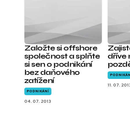
Založte si offshore
Zajis
společnost a splňte
dříve
si sen o podnikání
pozd
bez daňového
PODNIKÁN
zatížení
11. 07. 201
PODNIKÁNÍ
04. 07. 2013