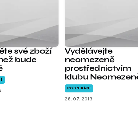
těte své zboží
Vydělávejte
 než bude
neomezeně
ě
prostřednictvím
klubu Neomezen
Í
PODNIKÁNÍ
3
28. 07. 2013