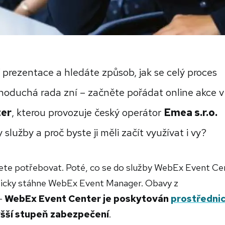
 prezentace a hledáte způsob, jak se celý proces
noduchá rada zní – začněte pořádat online akce v
er
, kterou provozuje český operátor
Emea s.r.o.
služby a proč byste ji měli začít využívat i vy?
ete potřebovat. Poté, co se do služby WebEx Event Ce
cky stáhne WebEx Event Manager. Obavy z
–
WebEx Event Center je poskytován
prostředni
yšší stupeň zabezpečení
.