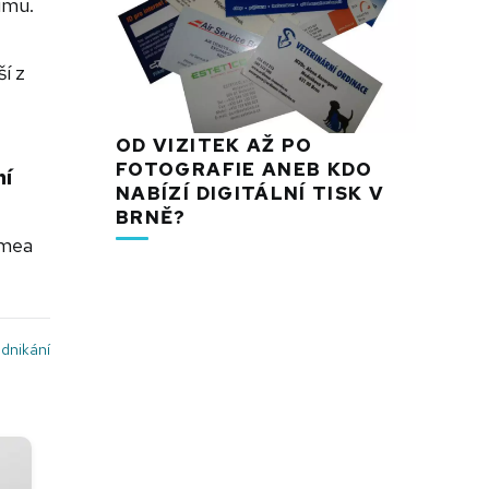
umu.
í z
OD VIZITEK AŽ PO
FOTOGRAFIE ANEB KDO
ní
NABÍZÍ DIGITÁLNÍ TISK V
BRNĚ?
Emea
dnikání