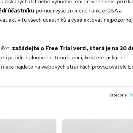
tu získaných dat nebo vyhodnocení provedeného průzk
dí účastníků
pomocí výše zmíněné funkce Q&A a
t aktivitu všech účastníků a vyselektovat nejpozornějš
ušet,
zažádejte o Free Trial verzi, která je na 30 d
si pořídíte plnohodnotnou licenci, ke které získáte i
ormace najdete na webových stránkách provozovatele 
Kategorie:
Po