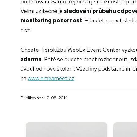
poděkování. Samozřejmostí je možnost expor
Velmi užitečné je
sledování průběhu odpově
monitoring pozornosti
– budete moct sledova
nich.
Chcete-li si službu WebEx Event Center vyzko
zdarma
. Poté se budete moct rozhodnout, zda 
dvouhodinové školení. Všechny podstatné inf
na
www.emeameet.cz
.
Publikováno: 12. 08. 2014