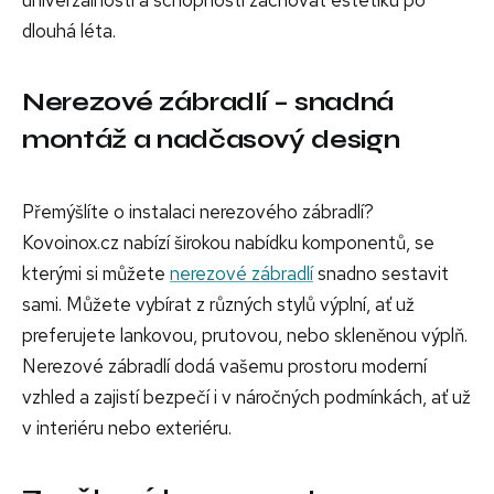
univerzálnosti a schopnosti zachovat estetiku po
dlouhá léta.
Nerezové zábradlí – snadná
montáž a nadčasový design
Přemýšlíte o instalaci nerezového zábradlí?
Kovoinox.cz nabízí širokou nabídku komponentů, se
kterými si můžete
nerezové zábradlí
snadno sestavit
sami. Můžete vybírat z různých stylů výplní, ať už
preferujete lankovou, prutovou, nebo skleněnou výplň.
Nerezové zábradlí dodá vašemu prostoru moderní
vzhled a zajistí bezpečí i v náročných podmínkách, ať už
v interiéru nebo exteriéru.