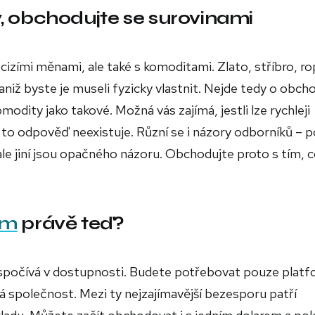
, obchodujte se surovinami
zími měnami, ale také s komoditami. Zlato, stříbro, ro
 aniž byste je museli fyzicky vlastnit. Nejde tedy o obch
odity jako takové. Možná vás zajímá, jestli lze rychleji
to odpověď neexistuje. Různí se i názory odborníků – p
ale jiní jsou opačného názoru. Obchodujte proto s tím, c
ím
právě teď?
spočívá v dostupnosti. Budete potřebovat pouze platf
společnost. Mezi ty nejzajímavější bezesporu patří