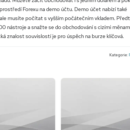
vkladu. Můžete začít obchodovat i s jedním dolarem a pok
 si prostředí Forexu na demo účtu. Demo účet nabízí také
é ale musíte počítat s vyšším počátečním vkladem. Před
500 nástroje a snažte se do obchodování s cizími měnam
á znalost souvislostí je pro úspěch na burze klíčová.
Kategorie: