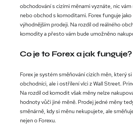
obchodování s cizími měnami vyznáte, nic vám 
nebo obchod s komoditami. Forex funguje jako 
výhodnějším prodeji. Na rozdíl od reálného ob
komodity a přesto vám bude umožněno nakupov
Co je to Forex a jak funguje?
Forex je systém směňování cizích měn, který si 
obchodníci, ale i ostřílení vlci z Wall Street. Pr
Na rozdíl od komodit však měny nelze nakupova
hodnoty vůči jiné měně. Prodej jedné měny tedy
směnárně, kdy si měnu nekupujete, ale směňuje
nejen o Forexu.