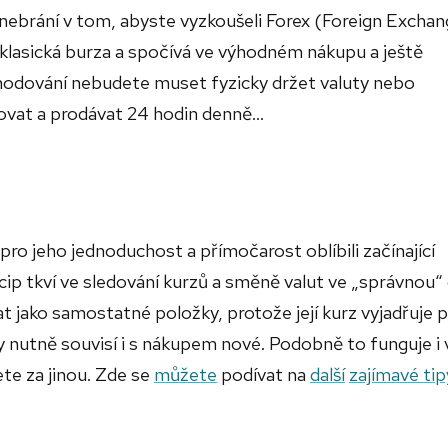
nebrání v tom, abyste vyzkoušeli Forex (Foreign Exchan
klasická burza a spočívá ve výhodném nákupu a ještě
chodování nebudete muset fyzicky držet valuty nebo
at a prodávat 24 hodin denně...
pro jeho jednoduchost a přímočarost oblíbili začínající
incip tkví ve sledování kurzů a směně valut ve „správnou“ c
t jako samostatné položky, protože její kurz vyjadřuje
 nutně souvisí i s nákupem nové. Podobně to funguje i 
te za jinou. Zde se
můžete
podívat na
další
zajímavé tip