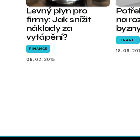
Levný plyn pro
Potře
firmy: Jak snížit
na ro
náklady za
byzn
vytápění?
FINANCE
FINANCE
18. 08. 20
08. 02. 2015