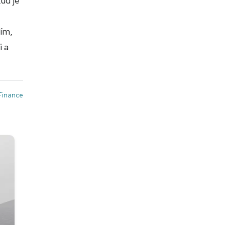
ud je
tím,
i a
Finance