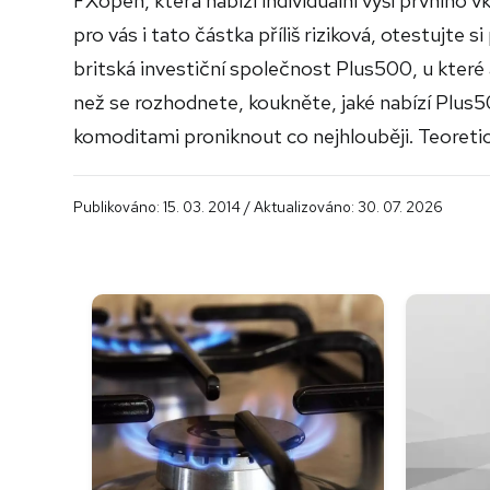
FXopen, která nabízí individuální výši prvního 
pro vás i tato částka příliš riziková, otestujte
britská investiční společnost Plus500, u kter
než se rozhodnete, koukněte, jaké nabízí Plus
komoditami proniknout co nejhlouběji. Teoretick
Publikováno: 15. 03. 2014 / Aktualizováno: 30. 07. 2026