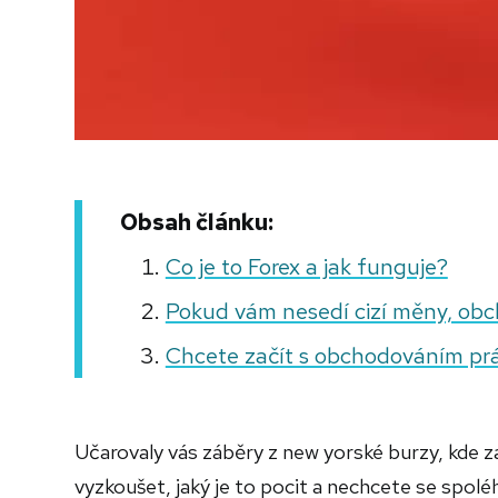
Obsah článku:
Co je to Forex a jak funguje?
Pokud vám nesedí cizí měny, obc
Chcete začít s obchodováním pr
Učarovaly vás záběry z new yorské burzy, kde z
vyzkoušet, jaký je to pocit a nechcete se spol