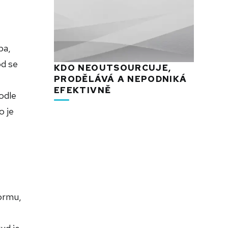
pa,
od se
KDO NEOUTSOURCUJE,
PRODĚLÁVÁ A NEPODNIKÁ
EFEKTIVNĚ
odle
o je
ormu,