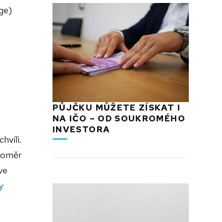
ge)
PŮJČKU MŮŽETE ZÍSKAT I
NA IČO – OD SOUKROMÉHO
INVESTORA
hvíli.
 poměr
ve
y