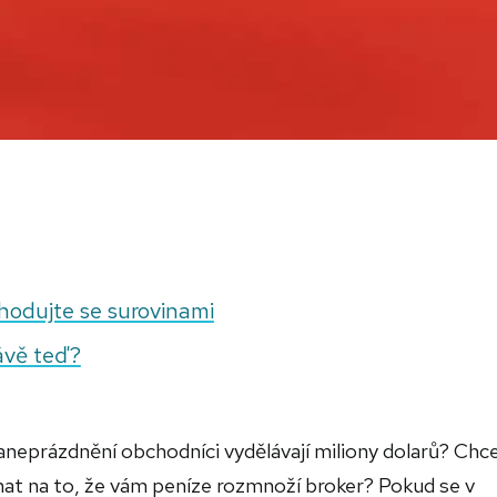
hodujte se surovinami
ávě teď?
aneprázdnění obchodníci vydělávají miliony dolarů? Chce
éhat na to, že vám peníze rozmnoží broker? Pokud se v