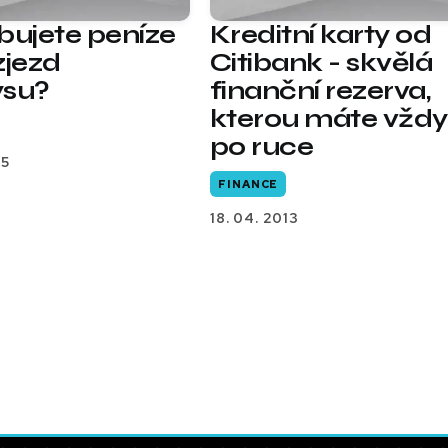
bujete peníze
Kreditní karty od
zjezd
Citibank - skvělá
ysu?
finanční rezerva,
kterou máte vždy
po ruce
15
FINANCE
18. 04. 2013