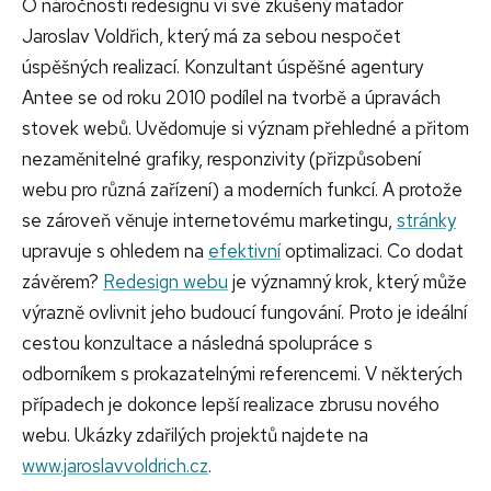
O náročnosti redesignu ví své zkušený matador
Jaroslav Voldřich, který má za sebou nespočet
úspěšných realizací. Konzultant úspěšné agentury
Antee se od roku 2010 podílel na tvorbě a úpravách
stovek webů. Uvědomuje si význam přehledné a přitom
nezaměnitelné grafiky, responzivity (přizpůsobení
webu pro různá zařízení) a moderních funkcí. A protože
se zároveň věnuje internetovému marketingu,
stránky
upravuje s ohledem na
efektivní
optimalizaci. Co dodat
závěrem?
Redesign webu
je významný krok, který může
výrazně ovlivnit jeho budoucí fungování. Proto je ideální
cestou konzultace a následná spolupráce s
odborníkem s prokazatelnými referencemi. V některých
případech je dokonce lepší realizace zbrusu nového
webu. Ukázky zdařilých projektů najdete na
www.jaroslavvoldrich.cz
.