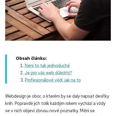
Obsah článku:
Není to tak jednoduché
Je pro vás web důležitý?
Profesionálové vědí, jak na to
Webdesign je obor, o kterém by se daly napsat desítky
knih. Popravdě jich tolik každým rokem vychází a vždy
se v nich objeví zbrusu nové poznatky. Mění se