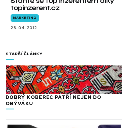
Staňte se top inzerentem díky
topinzerent.cz
MARKETING
28. 04. 2012
STARŠÍ ČLÁNKY
DOBRÝ KOBEREC PATŘÍ NEJEN DO
OBÝVÁKU