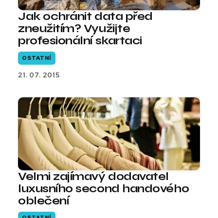
Jak ochránit data před
zneužitím? Využijte
profesionální skartaci
OSTATNÍ
21. 07. 2015
Velmi zajímavý dodavatel
luxusního second handového
oblečení
OSTATNÍ