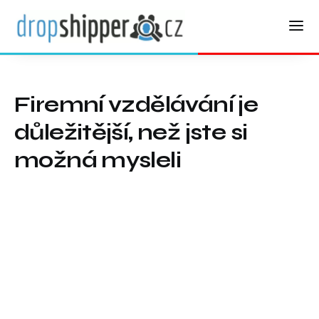
Firemní vzdělávání je
důležitější, než jste si
možná mysleli