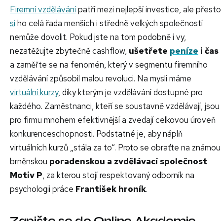
Firemní vzdělávání
patří mezi nejlepší investice, ale přesto
si
ho celá řada menších i středně velkých společností
nemůže dovolit. Pokud jste na tom podobně i vy,
nezatěžujte zbytečně cashflow,
ušetřete
peníze
i čas
a zaměřte se na fenomén, který v segmentu firemního
vzdělávání způsobil malou revoluci. Na mysli máme
virtuální kurzy
, díky kterým je vzdělávání dostupné pro
každého. Zaměstnanci, kteří se soustavně vzdělávají, jsou
pro firmu mnohem efektivnější a zvedají celkovou úroveň
konkurenceschopnosti. Podstatné je, aby náplň
virtuálních kurzů „stála za to“. Proto se obraťte na známou
brněnskou
poradenskou a zvdělávací společnost
Motiv P
, za kterou stojí respektovaný odborník na
psychologii práce
František hroník
.
Zapište se do Online Akademie