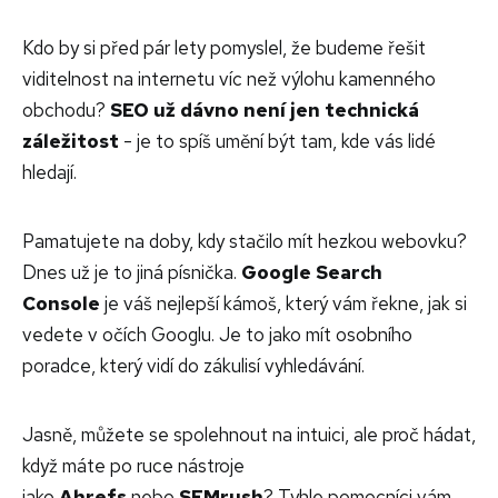
Kdo by si před pár lety pomyslel, že budeme řešit
viditelnost na internetu víc než výlohu kamenného
obchodu?
SEO už dávno není jen technická
záležitost
- je to spíš umění být tam, kde vás lidé
hledají.
Pamatujete na doby, kdy stačilo mít hezkou webovku?
Dnes už je to jiná písnička.
Google Search
Console
je váš nejlepší kámoš, který vám řekne, jak si
vedete v očích Googlu. Je to jako mít osobního
poradce, který vidí do zákulisí vyhledávání.
Jasně, můžete se spolehnout na intuici, ale proč hádat,
když máte po ruce nástroje
jako
Ahrefs
nebo
SEMrush
? Tyhle pomocníci vám