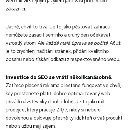
web mluvil stejným jazykem jako vaši potenciální
zákazníci.
Jasně, chvíli to trvá. Je to jako pěstovat zahradu -
nemůžete zasadit semínko a druhý den očekávat
vzrostlý strom. Ale
každá malá úprava se počítá
. Ať už
je to zrychlení načítání stránek, přidání kvalitního
obsahu nebo získání odkazu z respektovaného webu.
Investice do SEO se vrátí několikanásobně
.
Zatímco placená reklama přestane fungovat ve chvíli,
kdy přestanete platit, dobře optimalizovaný web
přivádí návštěvníky dlouhodobě. Je to jako mít
prodejce, který pracuje 24/7, nikdy si nebere
dovolenou a oslovuje přesně ty lidi, kteří o váš produkt
nebo službu mají zájem.