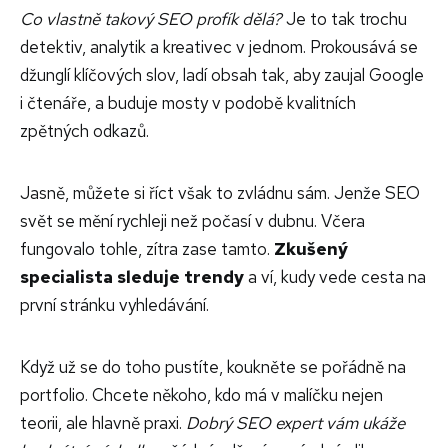
Co vlastně takový SEO profík dělá?
Je to tak trochu
detektiv, analytik a kreativec v jednom. Prokousává se
džunglí klíčových slov, ladí obsah tak, aby zaujal Google
i čtenáře, a buduje mosty v podobě kvalitních
zpětných odkazů.
Jasně, můžete si říct však to zvládnu sám. Jenže SEO
svět se mění rychleji než počasí v dubnu. Včera
fungovalo tohle, zítra zase tamto.
Zkušený
specialista sleduje trendy
a ví, kudy vede cesta na
první stránku vyhledávání.
Když už se do toho pustíte, koukněte se pořádně na
portfolio. Chcete někoho, kdo má v malíčku nejen
teorii, ale hlavně praxi.
Dobrý SEO expert vám ukáže