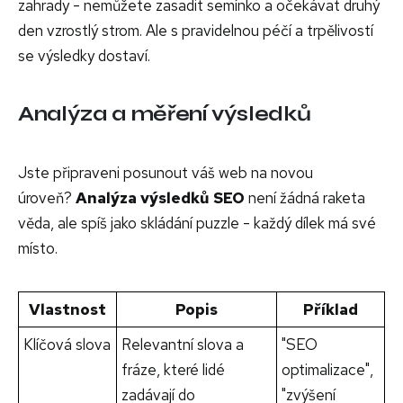
zahrady - nemůžete zasadit semínko a očekávat druhý
den vzrostlý strom. Ale s pravidelnou péčí a trpělivostí
se výsledky dostaví.
Analýza a měření výsledků
Jste připraveni posunout váš web na novou
úroveň?
Analýza výsledků SEO
není žádná raketa
věda, ale spíš jako skládání puzzle - každý dílek má své
místo.
Vlastnost
Popis
Příklad
Klíčová slova
Relevantní slova a
"SEO
fráze, které lidé
optimalizace",
zadávají do
"zvýšení