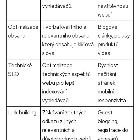
vyhledávačů.
návštěvnosti
webu"
Optimalizace
Tvorba kvalitního a
Blogové
obsahu
relevantního obsahu,
články, popisy
který obsahuje klíčová
produktů,
slova.
videa
Technické
Optimalizace
Rychlost
SEO
technických aspektů
načítání
webu pro lepší
stránek,
indexování
mobilní
vyhledávači.
responzivita
Link building
Získávání zpětných
Guest
odkazů z jiných
blogging,
relevantních a
registrace do
důvěryhodných webů.
adresářů