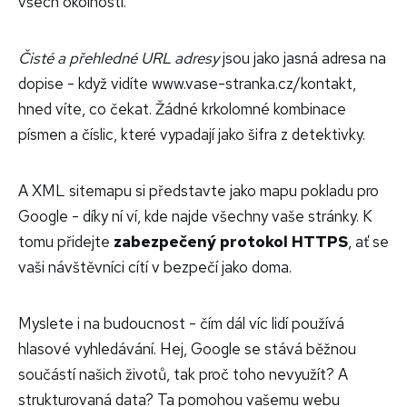
všech okolností.
Čisté a přehledné URL adresy
jsou jako jasná adresa na
dopise - když vidíte www.vase-stranka.cz/kontakt,
hned víte, co čekat. Žádné krkolomné kombinace
písmen a číslic, které vypadají jako šifra z detektivky.
A XML sitemapu si představte jako mapu pokladu pro
Google - díky ní ví, kde najde všechny vaše stránky. K
tomu přidejte
zabezpečený protokol HTTPS
, ať se
vaši návštěvníci cítí v bezpečí jako doma.
Myslete i na budoucnost - čím dál víc lidí používá
hlasové vyhledávání. Hej, Google se stává běžnou
součástí našich životů, tak proč toho nevyužít? A
strukturovaná data? Ta pomohou vašemu webu