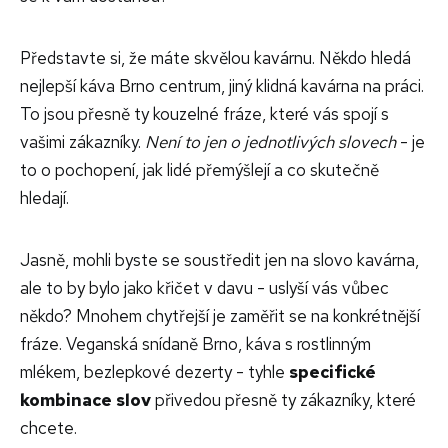
Představte si, že máte skvělou kavárnu. Někdo hledá
nejlepší káva Brno centrum, jiný klidná kavárna na práci.
To jsou přesně ty kouzelné fráze, které vás spojí s
vašimi zákazníky.
Není to jen o jednotlivých slovech
- je
to o pochopení, jak lidé přemýšlejí a co skutečně
hledají.
Jasně, mohli byste se soustředit jen na slovo kavárna,
ale to by bylo jako křičet v davu - uslyší vás vůbec
někdo? Mnohem chytřejší je zaměřit se na konkrétnější
fráze. Veganská snídaně Brno, káva s rostlinným
mlékem, bezlepkové dezerty - tyhle
specifické
kombinace slov
přivedou přesně ty zákazníky, které
chcete.