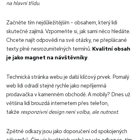
na hlavní třídu
.
Začněte tím nejdůležitějším - obsahem, který lidi
skutečně zajímá. Vzpomeňte si, jak sami něco hledáte.
Chcete najít odpovědi na své otázky, ne přeplácané
texty plné nesrozumitelných termínů.
Kvalitní obsah
je jako magnet na návštěvníky
.
Technická stránka webu je další klíčový prvek. Pomalý
web lidi odradí stejně rychle jako nepříjemná
prodavačka v kamenném obchodě. A mobily? Dnes už
většina lidí brouzdá internetem přes telefon,
takže
responzivní design není volba, ale nutnost
.
Zpětné odkazy jsou jako doporučení od spokojených
zákazníků. Čím víc kvalitních webů na vás odkazuje, tím