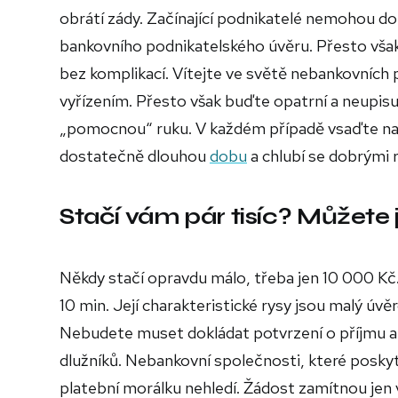
obrátí zády. Začínající podnikatelé nemohou dol
bankovního podnikatelského úvěru. Přesto však 
bez komplikací.
Vítejte ve světě nebankovních 
vyřízením. Přesto však buďte opatrní a neupis
„pomocnou“ ruku. V každém případě vsaďte na 
dostatečně dlouhou
dobu
a chlubí se dobrými 
Stačí vám pár tisíc? Můžete 
Někdy stačí opravdu málo, třeba jen 10 000 Kč. 
10 min. Její charakteristické rysy jsou malý úv
Nebudete muset dokládat potvrzení o příjmu a
dlužníků. Nebankovní společnosti, které poskytu
platební morálku nehledí. Žádost zamítnou jen 