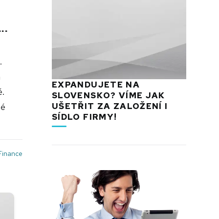
..
.
h
EXPANDUJETE NA
é.
SLOVENSKO? VÍME JAK
té
UŠETŘIT ZA ZALOŽENÍ I
SÍDLO FIRMY!
Finance