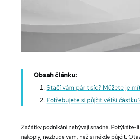
Obsah článku:
Stačí vám pár tisíc? Můžete je mí
Potřebujete si půjčit větší částku?
Začátky podnikání nebývají snadné. Potýkáte-l
nakoply, nezbude vám, než si někde půjčit. Otáz