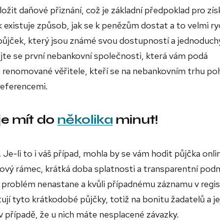
ožit daňové přiznání, což je základní předpoklad pro zís
existuje způsob, jak se k penězům dostat a to velmi ry
půjček, který jsou známé svou dostupností a jednoduc
ujte se první nebankovní společnosti, která vám podá
renomované věřitele, kteří se na nebankovním trhu po
referencemi.
je mít do
několika
minut!
Je-li to i váš případ, mohla by se vám hodit půjčka onli
ěrový rámec, krátká doba splatnosti a transparentní pod
 problém nenastane a kvůli případnému záznamu v regis
jí tyto krátkodobé půjčky, totiž na bonitu žadatelů a je
v případě, že u nich máte nesplacené závazky.