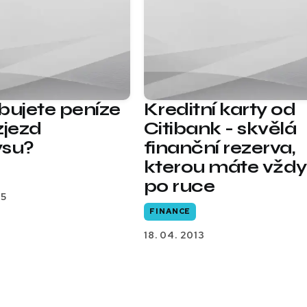
bujete peníze
Kreditní karty od
zjezd
Citibank - skvělá
ysu?
finanční rezerva,
kterou máte vždy
po ruce
15
FINANCE
18. 04. 2013