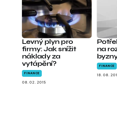
Levný plyn pro
Potře
firmy: Jak snížit
na ro
náklady za
byzn
vytápění?
FINANCE
FINANCE
18. 08. 20
08. 02. 2015