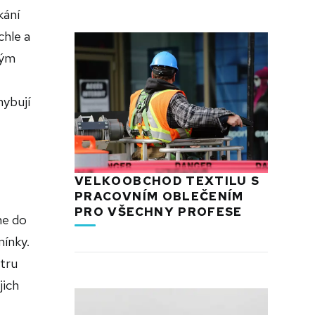
kání
chle a
hým
hybují
VELKOOBCHOD TEXTILU S
PRACOVNÍM OBLEČENÍM
PRO VŠECHNY PROFESE
ne do
mínky.
tru
jich