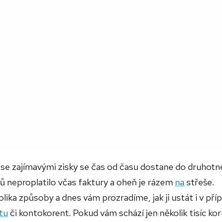
 se zajímavými zisky se čas od času dostane do druhotn
tů neproplatilo včas faktury a oheň je rázem
na
střeše.
lika způsoby a dnes vám prozradíme, jak ji ustát i v pří
rtu
či kontokorent. Pokud vám schází jen několik tisíc kor