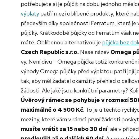
potřebujete si je půjčit na dobu jednoho měsíc
výplaty
patří mezi oblíbené produkty, které nab
především díky společnosti Ferratum, která j
půjčky. Krátkodobé půjčky od Ferratum však n
máte. Oblíbenou alternativou je
půjčka bez dok
Czech Republic s.r.o.
Nese název
Omega pů
vy. Není divu – Omega půjčka totiž konkurenčn
výhody Omega půjčky před výplatou patří její 
tak, aby měl žadatel okamžitý přehled o celkov
žádosti. Ale jaké jsou konkrétní parametry? Koli
Úvěrový rámec se pohybuje v rozmezí 500
maximálně o 4 500 Kč
. To je u těchto rych
mezi ty, které vám v rámci první žádosti poskyt
musíte vrátit za 15 nebo 30 dní
, ale v příp
prodloužit až o dalších 60 dní
. A co se týče