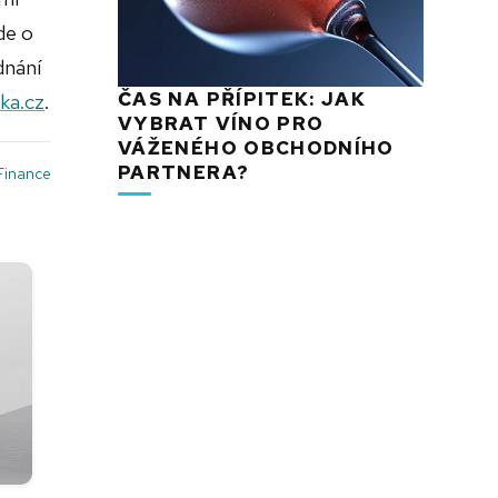
de o
dnání
ČAS NA PŘÍPITEK: JAK
ka.cz
.
VYBRAT VÍNO PRO
VÁŽENÉHO OBCHODNÍHO
PARTNERA?
Finance