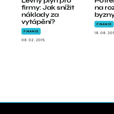
Levný plyn pro
Potře
firmy: Jak snížit
na ro
náklady za
byzn
vytápění?
FINANCE
FINANCE
18. 08. 20
08. 02. 2015