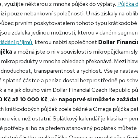
e, využijte některou z mnoha půjček do výplaty.
Půjčka 
ízí pouze nebankovní společnosti. U nás získaly na oblí
e vůbec prvním poskytovatelem tohoto typu krátkodobé
ejsou zdaleka jedinou možností, kterou v daném segmen
ládání příjmů
, kterou nabízí společnost
Dollar Financi
jčka
a možná jste o ni v souvislosti s mikropůjčkami slyš
í mikroprodukty v mnoha ohledech překonává. Mezi hlav
jednoduchost, transparentnost a rychlost. Vše je nasta
é splatné částce a peníze dostal bezprostředně po schv
k a na jak dlouho vám Dollar Financial Czech Republic pů
 Kč až 10 000 Kč
, ale
napoprvé si můžete zažáda
lých krátkodobých půjček zcela běžné a Omega půjčka pat
nou více než ostatní. Splátkový kalendář je klasika – pen
adě potřeby si ho za předem stanovený poplatek můžete
 splatné částky, malá půjčka Omega je zpoplatněna fixn