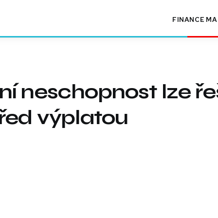
FINANCE
MA
í neschopnost lze řeš
řed výplatou