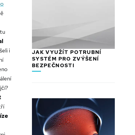
do
bě
tu
al
eli i
JAK VYUŽÍT POTRUBNÍ
SYSTÉM PRO ZVÝŠENÍ
ní
BEZPEČNOSTI
veno
álení
jčí?
t
ří
íze
ími