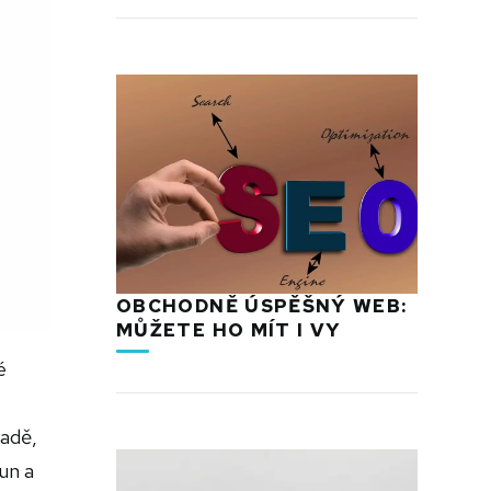
OBCHODNĚ ÚSPĚŠNÝ WEB:
MŮŽETE HO MÍT I VY
é
padě,
un a