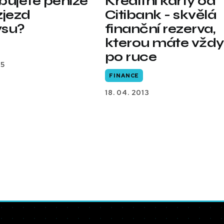
bujete peníze
Kreditní karty od
zjezd
Citibank - skvělá
ysu?
finanční rezerva,
kterou máte vždy
po ruce
15
FINANCE
18. 04. 2013