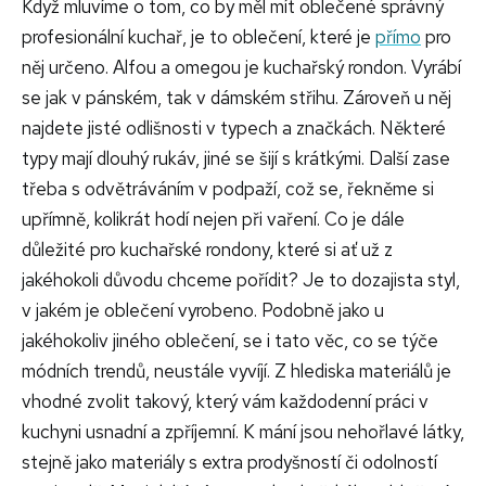
Když mluvíme o tom, co by měl mít oblečené správný
profesionální kuchař, je to oblečení, které je
přímo
pro
něj určeno. Alfou a omegou je kuchařský rondon. Vyrábí
se jak v pánském, tak v dámském střihu. Zároveň u něj
najdete jisté odlišnosti v typech a značkách. Některé
typy mají dlouhý rukáv, jiné se šijí s krátkými. Další zase
třeba s odvětráváním v podpaží, což se, řekněme si
upřímně, kolikrát hodí nejen při vaření. Co je dále
důležité pro kuchařské rondony, které si ať už z
jakéhokoli důvodu chceme pořídit? Je to dozajista styl,
v jakém je oblečení vyrobeno. Podobně jako u
jakéhokoliv jiného oblečení, se i tato věc, co se týče
módních trendů, neustále vyvíjí. Z hlediska materiálů je
vhodné zvolit takový, který vám každodenní práci v
kuchyni usnadní a zpříjemní. K mání jsou nehořlavé látky,
stejně jako materiály s extra prodyšností či odolností