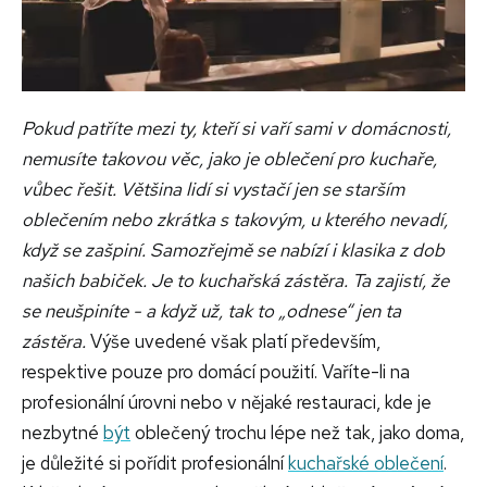
Pokud patříte mezi ty, kteří si vaří sami v domácnosti,
nemusíte takovou věc, jako je oblečení pro kuchaře,
vůbec řešit. Většina lidí si vystačí jen se starším
oblečením nebo zkrátka s takovým, u kterého nevadí,
když se zašpiní. Samozřejmě se nabízí i klasika z dob
našich babiček. Je to kuchařská zástěra. Ta zajistí, že
se neušpiníte - a když už, tak to „odnese“ jen ta
zástěra.
Výše uvedené však platí především,
respektive pouze pro domácí použití. Vaříte-li na
profesionální úrovni nebo v nějaké restauraci, kde je
nezbytné
být
oblečený trochu lépe než tak, jako doma,
je důležité si pořídit profesionální
kuchařské oblečení
.