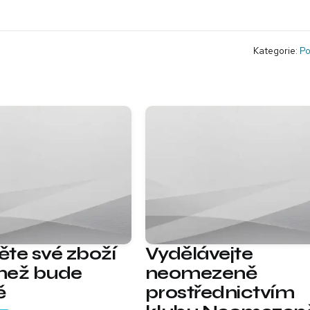
Kategorie:
Po
těte své zboží
Vydělávejte
 než bude
neomezeně
ě
prostřednictvím