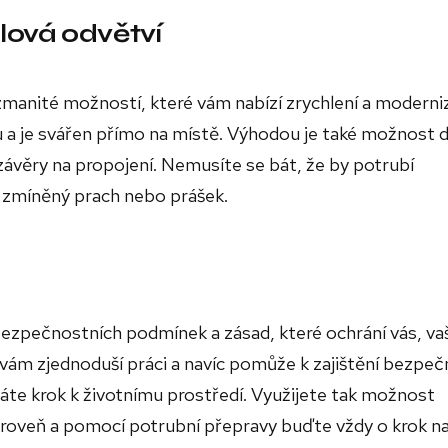
lová odvětví
manité možností, které vám nabízí zrychlení a moderni
u a je svářen přímo na místě. Výhodou je také možnost dí
ávěry na propojení. Nemusíte se bát, že by potrubí
a zmíněný prach nebo prášek.
bezpečnostních podmínek a zásad, které ochrání vás, va
vám zjednoduší práci a navíc pomůže k zajištění bezpeč
láte krok k životnímu prostředí. Využijete tak možnost
úroveň a pomocí potrubní přepravy buďte vždy o krok n