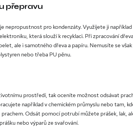
ou přepravu
je nepropustnost pro kondenzáty. Využijete ji například
lektroniku, která slouží k recyklaci. Při zpracování dřev
pelet, ale i samotného dřeva a papíru. Nemusíte se však
olystyren nebo třeba PU pěnu.
 životnímu prostředí, tak oceníte možnost odsávat prac
pracujete například v chemickém průmyslu nebo tam, kd
prachem. Odsát pomocí potrubí můžete prášek, lak, al
prášku nebo výparů ze svařování.