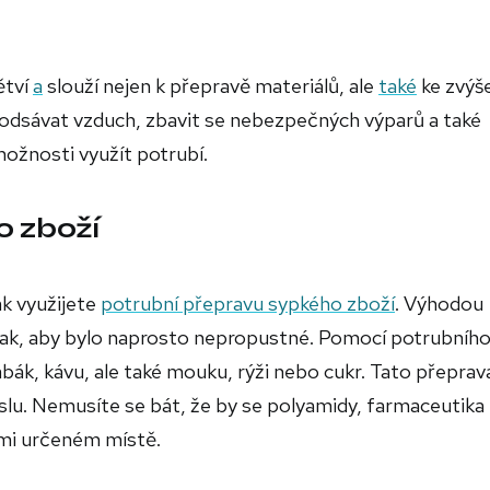
ětví
a
slouží nejen k přepravě materiálů, ale
také
ke zvýš
odsávat vzduch, zbavit se nebezpečných výparů a také
možnosti využít potrubí.
o zboží
k využijete
potrubní přepravu sypkého zboží
. Výhodou
ů tak, aby bylo naprosto nepropustné. Pomocí potrubníh
bák, kávu, ale také mouku, rýži nebo cukr. Tato přeprava
u. Nemusíte se bát, že by se polyamidy, farmaceutika
vámi určeném místě.