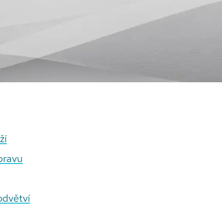
ží
pravu
odvětví