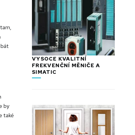
 tam,
a
 bát
VYSOCE KVALITNÍ
FREKVENČNÍ MĚNIČE A
SIMATIC
h
e by
e také