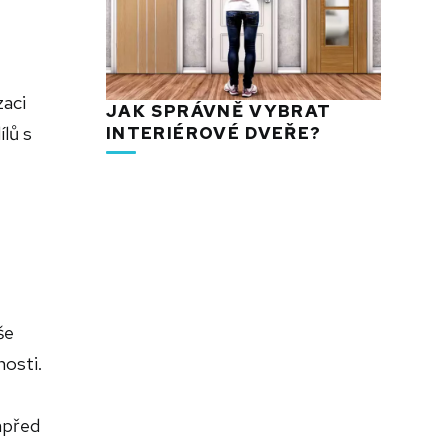
zaci
JAK SPRÁVNĚ VYBRAT
lů s
INTERIÉROVÉ DVEŘE?
še
nosti.
apřed