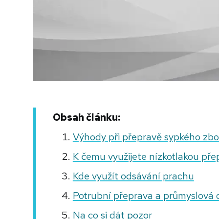
Obsah článku:
Výhody při přepravě sypkého zbo
K čemu využijete nízkotlakou pře
Kde využít odsávání prachu
Potrubní přeprava a průmyslová 
Na co si dát pozor