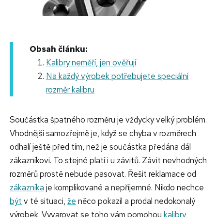
Obsah článku:
Kalibry neměří, jen ověřují
Na každý výrobek potřebujete speciální
rozměr kalibru
Součástka špatného rozměru je vždycky velký problém.
Vhodnější samozřejmě je, když se chyba v rozměrech
odhalí ještě před tím, než je součástka předána dál
zákazníkovi. To stejné platí i u závitů. Závit nevhodných
rozměrů prostě nebude pasovat. Řešit reklamace od
zákazníka
je komplikované a nepříjemné. Nikdo nechce
být
v té situaci,
že
něco pokazil a prodal nedokonalý
výrobek. Vyvarovat se toho vám pomohou
kalibry