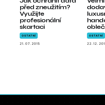
Jak ochránit data
Velmi
před zneužitím?
dodav
Využijte
luxus
profesionální
hand
skartaci
obleč
OSTATNÍ
OSTATNÍ
21. 07. 2015
22. 12. 201