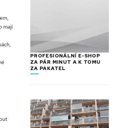
kem,
o mají
kách,
PROFESIONÁLNÍ E-SHOP
né
ZA PÁR MINUT A K TOMU
ZA PAKATEL
nout