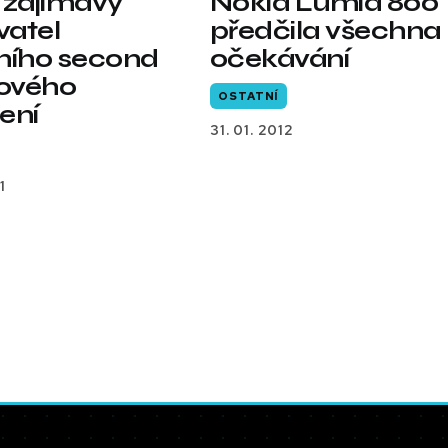
 zajímavý
Nokia Lumia 800
atel
předčila všechna
ního second
očekávání
ového
OSTATNÍ
ení
31. 01. 2012
1