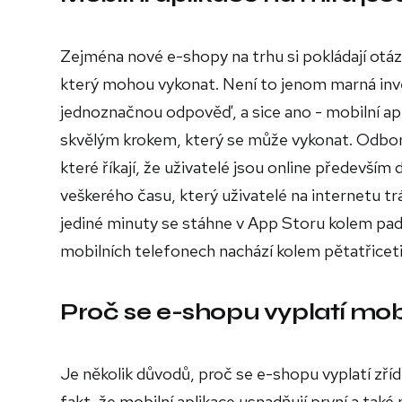
Zejména nové e-shopy na trhu si pokládají otáz
který mohou vykonat. Není to jenom marná inves
jednoznačnou odpověď, a sice ano - mobilní apl
skvělým krokem, který se může vykonat. Odborní
které říkají, že uživatelé jsou online především 
veškerého času, který uživatelé na internetu tr
jediné minuty se stáhne v App Storu kolem pades
mobilních telefonech nachází kolem pětatřiceti
Proč se e-shopu vyplatí mob
Je několik důvodů, proč se e-shopu vyplatí zříd
fakt, že mobilní aplikace usnadňují první a t