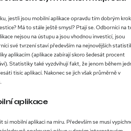
ku, jestli jsou mobilní aplikace opravdu tím dobrým kro
tice? Má to stále ještě smysl? Ptají se. Odborníci na t
ikace nejsou na ústupu a jsou vhodnou investicí, jsou
ci své tvrzení staví především na nejnovějších statisti
díky aplikacím (aplikace zabírají skoro šedesát procent
áví). Statistiky také vyzdvihují fakt, že jenom během jed
áti tisíc aplikací. Nakonec se jich však průměrně v
.
ilní aplikace
it si mobilní aplikaci na míru. Především se musí vypích
aké následovně opakovaný nákup v daném internetovém