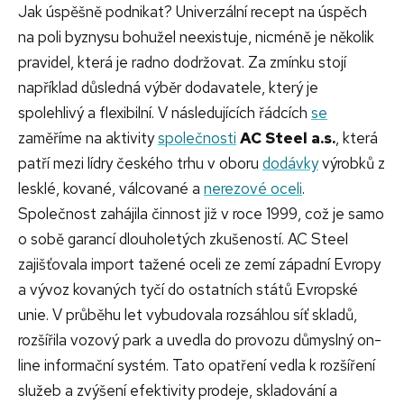
Jak úspěšně podnikat? Univerzální recept na úspěch
na poli byznysu bohužel neexistuje, nicméně je několik
pravidel, která je radno dodržovat. Za zmínku stojí
například důsledná výběr dodavatele, který je
spolehlivý a flexibilní. V následujících řádcích
se
zaměříme na aktivity
společnosti
AC Steel a.s.
, která
patří mezi lídry českého trhu v oboru
dodávky
výrobků z
lesklé, kované, válcované a
nerezové oceli
.
Společnost zahájila činnost již v roce 1999, což je samo
o sobě garancí dlouholetých zkušeností. AC Steel
zajišťovala import tažené oceli ze zemí západní Evropy
a vývoz kovaných tyčí do ostatních států Evropské
unie. V průběhu let vybudovala rozsáhlou síť skladů,
rozšířila vozový park a uvedla do provozu důmyslný on-
line informační systém. Tato opatření vedla k rozšíření
služeb a zvýšení efektivity prodeje, skladování a