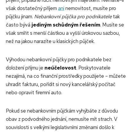
příjem, případně ručit nemovitým majetkem. Nemáte-li
však dostatečný příjem
ani
nemovitost, musíte pro
půjčku jinam.
Nebankovní půjčka pro podnikatele
tak
často bývá
jediným schůdným řešením
. Musíte se
však smířit s menší částkou a vyšší úrokovou sazbou,
než na jakou narazíte u klasických půjček.
Výhodou nebankovní půjčky pro podnikatele bez
doložení příjmu je
neúčelovost
. Poskytovatele
nezajímá, na co finanční prostředky použijete – můžete
uhradit fakturu, pořídit si nový kancelářský počítač
nebo opravit firemní auto.
Pokud se nebankovním půjčkám vyhýbáte z důvodu
obav z podvodného jednání, nemusíte mít strach. V
souvislosti s velkými legislativními změnami došlo k