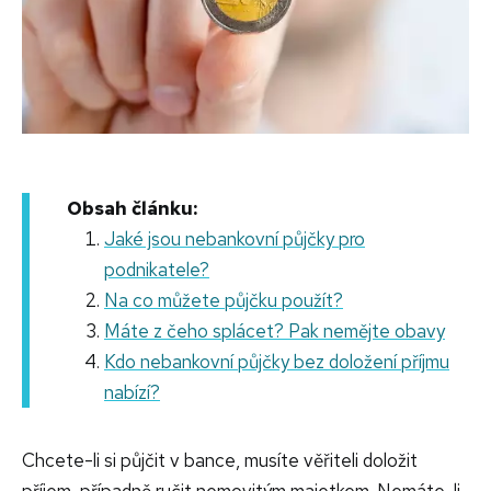
Obsah článku:
Jaké jsou nebankovní půjčky pro
podnikatele?
Na co můžete půjčku použít?
Máte z čeho splácet? Pak nemějte obavy
Kdo nebankovní půjčky bez doložení příjmu
nabízí?
Chcete-li si půjčit v bance, musíte věřiteli doložit