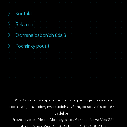
Kontakt
Reklama
Ochrana osobních údajů
Podmínky použití
© 2026 dropshipper.cz - Dropshipper.cz je magazín o
podnikání, financích, investicích a všem, co souvisí s penězi a
výdělkem.
Provozovatel: Media Monkey s.r.o., Adresa: Nová Ves 272,
46331 Nová Ves, IČ: 6087183, DIČ: CZ6087183