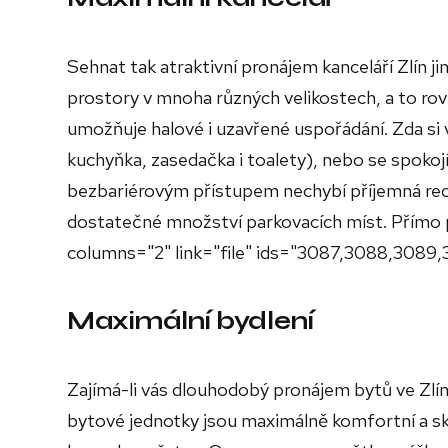
Sehnat tak atraktivní pronájem kanceláří Zlín 
prostory v mnoha různých velikostech, a to rov
umožňuje halové i uzavřené uspořádání. Zda s
kuchyňka, zasedačka i toalety), nebo se spokoj
bezbariérovým přístupem nechybí příjemná re
dostatečné množství parkovacích míst. Přímo p
columns="2" link="file" ids="3087,3088,3089
Maximální bydlení
Zajímá-li vás dlouhodobý pronájem bytů ve Zlí
bytové jednotky jsou maximálně komfortní a sklá