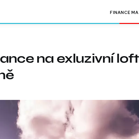
FINANCE
MA
ance na exluzivní lof
íně