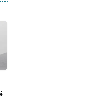
dnikání
ě