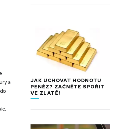
e
JAK UCHOVAT HODNOTU
ury a
PENĚZ? ZAČNĚTE SPOŘIT
 do
VE ZLATĚ!
íc.