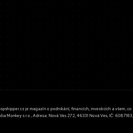
pshipper.cz je magazín o podnikání, financích, investicích a všem, co 
dia Monkey s.r.o., Adresa: Nová Ves 272, 46331 Nová Ves, IČ: 608718