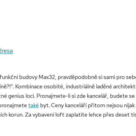
dresa
tifunkční budovy Max32, pravděpodobně si sami pro seb
ně?!“. Kombinace osobité, industriálně laděné architekt
é genius loci. Pronajmete-li si zde kancelář, budete se
c pronajmete
také
byt. Ceny kanceláří přitom nejsou nijak
ích korun. Za vybavení loft zaplatíte lehce přes deset tis