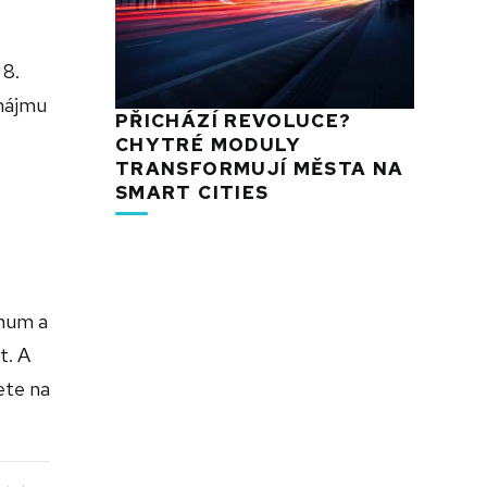
 8.
onájmu
PŘICHÁZÍ REVOLUCE?
CHYTRÉ MODULY
TRANSFORMUJÍ MĚSTA NA
SMART CITIES
imum a
t. A
ete na