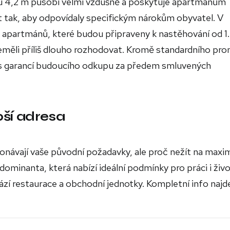
ou 4,2 m působí velmi vzdušně a poskytuje apartmánům
it tak, aby odpovídaly specifickým nárokům obyvatel. V
apartmánů, které budou připraveny k nastěhování od 1.
neměli příliš dlouho rozhodovat. Kromě standardního pr
m s garancí budoucího odkupu za předem smluvených
ší adresa
onávají vaše původní požadavky, ale proč nežít na max
dominanta, která nabízí ideální podmínky pro práci i živo
í restaurace a obchodní jednotky. Kompletní info najd