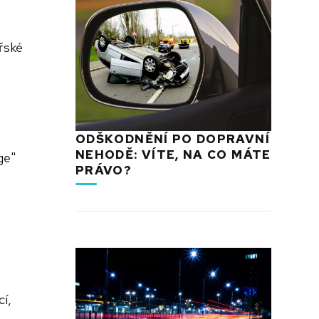
řské
ODŠKODNĚNÍ PO DOPRAVNÍ
NEHODĚ: VÍTE, NA CO MÁTE
ge"
PRÁVO?
í,