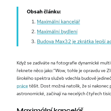
Obsah článku:
Maximální kancelář
Maximální bydlení
Budova Max32 je zkrátka lepší a
Když se zadíváte na fotografie dynamické mul
řeknete něco jako:“Wow, tohle je opravdu ve Zlí
širokého spektra služeb vdechla budově jedinečn
práce
těšit. Dost možná natolik, že si nakone
astronomické, začínají na necelých čtyřech tisíc
Maximální kancelář