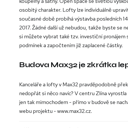
koupelny a šatny. Open space se světlou výšk
osobitý charakter. Lofty lze individuálně uprav
současné době probíhá výstavba posledních 14 
2017. Žádné další už nebudou, takže byste se 
si můžete vybrat také tzv. investiční pronáje
podmínek a započtením již zaplacené částky.
Budova Max32 je zkrátka lep
Kanceláře a lofty v Max32 pravděpodobně přek
nedopřát si něco navíc? V centru Zlína vyrostla 
jen tak mimochodem - přímo v budově se nacház
webu projektu - www.max32.cz.