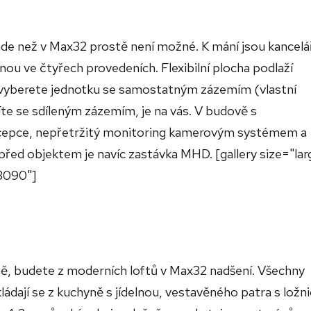
jinde než v Max32 prostě není možné. K mání jsou kancelá
nou ve čtyřech provedeních. Flexibilní plocha podlaží
i vyberete jednotku se samostatným zázemím (vlastní
íte se sdíleným zázemím, je na vás. V budově s
cepce, nepřetržitý monitoring kamerovým systémem a
řed objektem je navíc zastávka MHD. [gallery size="lar
,3090"]
ně, budete z moderních loftů v Max32 nadšení. Všechny
dají se z kuchyně s jídelnou, vestavěného patra s ložnic