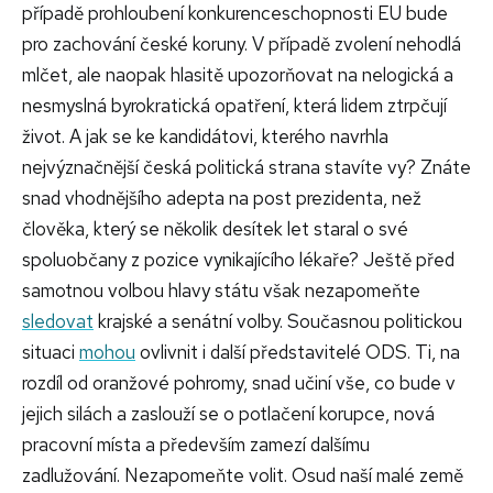
případě prohloubení konkurenceschopnosti EU bude
pro zachování české koruny. V případě zvolení nehodlá
mlčet, ale naopak hlasitě upozorňovat na nelogická a
nesmyslná byrokratická opatření, která lidem ztrpčují
život. A jak se ke kandidátovi, kterého navrhla
nejvýznačnější česká politická strana stavíte vy? Znáte
snad vhodnějšího adepta na post prezidenta, než
člověka, který se několik desítek let staral o své
spoluobčany z pozice vynikajícího lékaře? Ještě před
samotnou volbou hlavy státu však nezapomeňte
sledovat
krajské a senátní volby. Současnou politickou
situaci
mohou
ovlivnit i další představitelé ODS. Ti, na
rozdíl od oranžové pohromy, snad učiní vše, co bude v
jejich silách a zaslouží se o potlačení korupce, nová
pracovní místa a především zamezí dalšímu
zadlužování. Nezapomeňte volit. Osud naší malé země