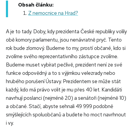
Obsah článku:
Z nemocnice na Hrad?
A je to tady. Doby, kdy prezidenta České republiky volily
obě komory parlamentu, jsou nenávratně pryč. Tento
rok bude zlomový. Budeme to my, prostí občané, kdo si
zvolíme svého reprezentativního zástupce zvolíme.
Budeme muset vybírat pečlivě, prezident není ze své
funkce odpovědný a to s výjimkou velezrady nebo
hrubého porušení Ústavy. Prezidentem se může stát
každý, kdo má právo volit je mu přes 40 let. Kandidáti
navrhují poslanci (nejméně 20) a senátoři (nejméně 10)
a občané. Stačí, abyste sehnali 49 999 podobně
smýšlejících spoluobčanů a budete ho moct navrhnout
i vy.