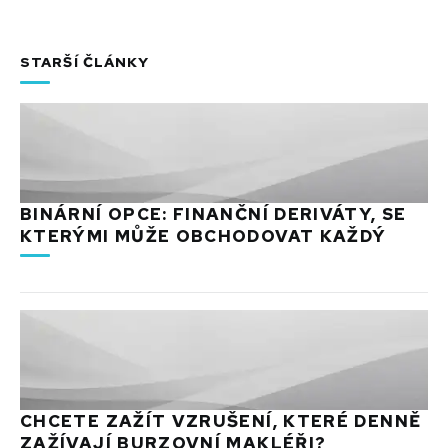
STARŠÍ ČLÁNKY
BINÁRNÍ OPCE: FINANČNÍ DERIVÁTY, SE
KTERÝMI MŮŽE OBCHODOVAT KAŽDÝ
CHCETE ZAŽÍT VZRUŠENÍ, KTERÉ DENNĚ
ZAŽÍVAJÍ BURZOVNÍ MAKLÉŘI?