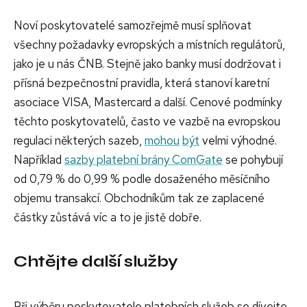
Noví poskytovatelé samozřejmě musí splňovat
všechny požadavky evropských a místních regulátorů,
jako je u nás ČNB. Stejně jako banky musí dodržovat i
přísná bezpečnostní pravidla, která stanoví karetní
asociace VISA, Mastercard a další. Cenové podmínky
těchto poskytovatelů, často ve vazbě na evropskou
regulaci některých sazeb,
mohou
být
velmi výhodné.
Například
sazby platební brány ComGate
se pohybují
od 0,79 % do 0,99 % podle dosaženého měsíčního
objemu transakcí. Obchodníkům tak ze zaplacené
částky zůstává víc a to je jistě dobře.
Chtějte další služby
Při výběru poskytovatele platebních služeb se dívejte