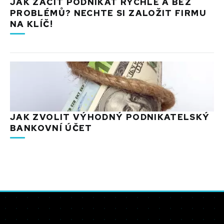
JAK ZAČÍT PODNIKAT RYCHLE A BEZ
PROBLÉMŮ? NECHTE SI ZALOŽIT FIRMU
NA KLÍČ!
JAK ZVOLIT VÝHODNÝ PODNIKATELSKÝ
BANKOVNÍ ÚČET