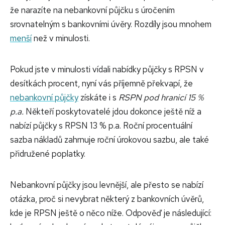
že narazíte na nebankovní půjčku s úročením
srovnatelným s bankovními úvěry. Rozdíly jsou mnohem
menší
než v minulosti.
Pokud jste v minulosti vídali nabídky půjčky s RPSN v
desítkách procent, nyní vás příjemně překvapí, že
nebankovní půjčky
získáte i s
RSPN pod hranicí 15 %
p.a.
Někteří poskytovatelé jdou dokonce ještě níž a
nabízí půjčky s RPSN 13 % p.a. Roční procentuální
sazba nákladů zahrnuje roční úrokovou sazbu, ale také
přidružené poplatky.
Nebankovní půjčky jsou levnější, ale přesto se nabízí
otázka, proč si nevybrat některý z bankovních úvěrů,
kde je RPSN ještě o něco níže. Odpověď je následující: