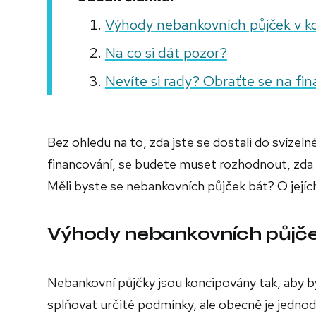
Výhody nebankovních půjček v k
Na co si dát pozor?
Nevíte si rady? Obraťte se na fi
Bez ohledu na to, zda jste se dostali do svízeln
financování, se budete muset rozhodnout, zda 
Měli byste se nebankovních půjček bát? O jejích
Výhody nebankovních půjče
Nebankovní půjčky jsou koncipovány tak, aby by
splňovat určité podmínky, ale obecně je jednod