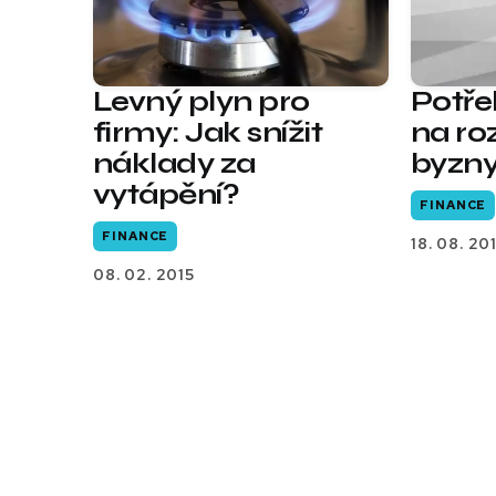
Levný plyn pro
Potře
firmy: Jak snížit
na ro
náklady za
byzn
vytápění?
FINANCE
FINANCE
18. 08. 20
08. 02. 2015