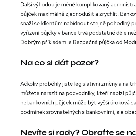
Další výhodou je méně komplikovaný administrat
půjček maximálně zjednodušit a zrychlit. Bankov
snaží se klientům nabídnout stejně pohodlný pr
vyřízení půjčky v bance trvá podstatně déle než
Dobrým příkladem je Bezpečná půjčka od Modr
Na co si dát pozor?
Ačkoliv proběhly jisté legislativní změny a na 
můžete narazit na podvodníky, kteří nabízí pů
nebankovních půjček může být vyšší úroková sa
podmínek srovnatelných s bankovními, ale obecn
Nevíte si rady? Obraťte se 