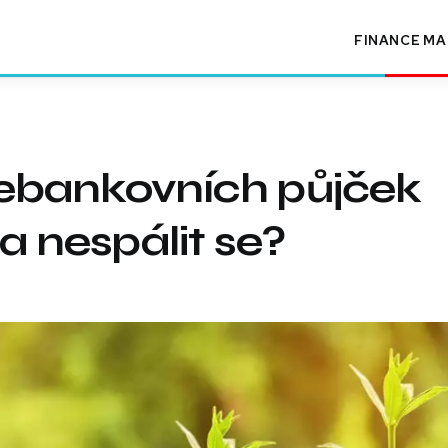
FINANCE
MA
nebankovních půjček
 a nespálit se?