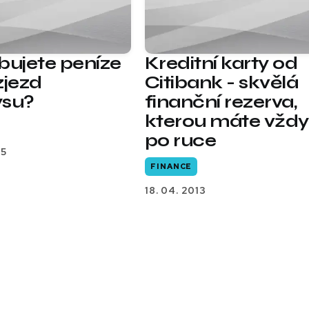
bujete peníze
Kreditní karty od
zjezd
Citibank - skvělá
ysu?
finanční rezerva,
kterou máte vždy
po ruce
15
FINANCE
18. 04. 2013