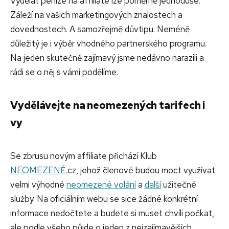
Vydělat peníze na affiliate lze poměrně jednoduše.
Záleží na vašich marketingových znalostech a
dovednostech. A samozřejmě důvtipu. Neméně
důležitý je i výběr vhodného partnerského programu.
Na jeden skutečně zajímavý jsme nedávno narazili a
rádi se o něj s vámi podělíme.
Vydělávejte na neomezených tarifech i
vy
Se zbrusu novým affiliate přichází Klub
NEOMEZENĚ
.cz, jehož členové budou moct využívat
velmi výhodné
neomezené volání
a
další
užitečné
služby. Na oficiálním webu se sice žádné konkrétní
informace nedočtete a budete si muset chvíli počkat,
ale podle všeho půjde o jeden z nejzajímavějších