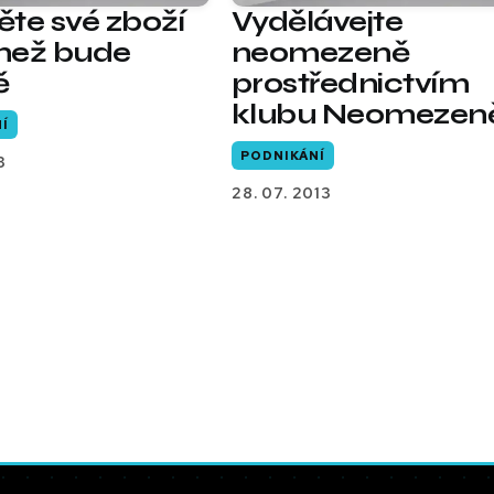
těte své zboží
Vydělávejte
 než bude
neomezeně
ě
prostřednictvím
klubu Neomezen
Í
PODNIKÁNÍ
3
28. 07. 2013