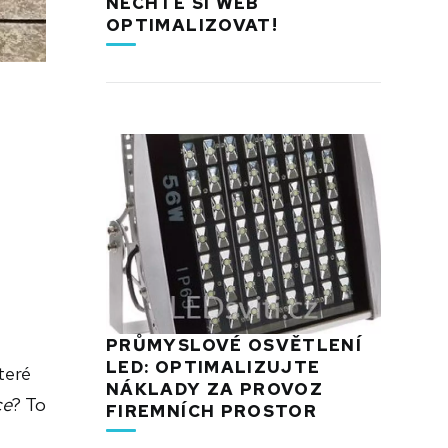
NECHTE SI WEB
OPTIMALIZOVAT!
PRŮMYSLOVÉ OSVĚTLENÍ
LED: OPTIMALIZUJTE
teré
NÁKLADY ZA PROVOZ
ce
? To
FIREMNÍCH PROSTOR