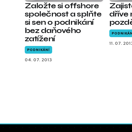
Založte si offshore
Zajis
společnost a splňte
dříve
si sen o podnikání
pozd
bez daňového
PODNIKÁN
zatížení
11. 07. 201
PODNIKÁNÍ
04. 07. 2013