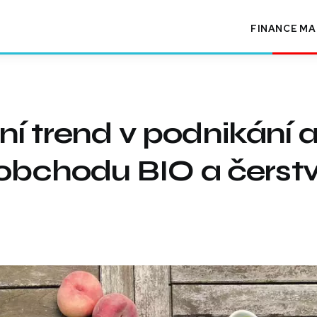
FINANCE
MA
í trend v podnikání 
 obchodu BIO a čerst