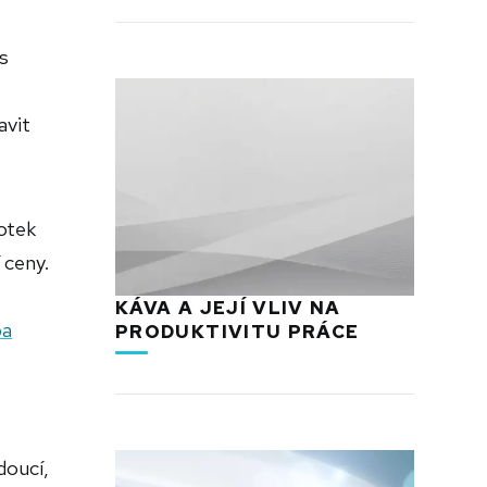
s
avit
otek
 ceny.
KÁVA A JEJÍ VLIV NA
ba
PRODUKTIVITU PRÁCE
doucí,