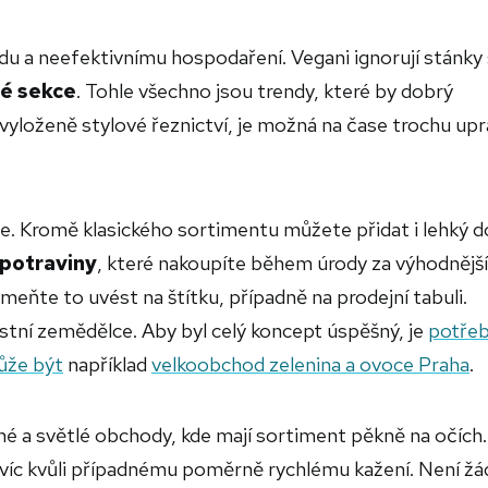
du a neefektivnímu hospodaření. Vegani ignorují stánky 
né sekce
. Tohle všechno jsou trendy, které by dobrý
vyloženě stylové řeznictví, je možná na čase trochu upr
ce. Kromě klasického sortimentu můžete přidat i lehký d
 potraviny
, které nakoupíte během úrody za výhodnější
eňte to uvést na štítku, případně na prodejní tabuli.
místní zemědělce. Aby byl celý koncept úspěšný, je
potře
ůže být
například
velkoobchod zelenina a ovoce Praha
.
dné a světlé obchody, kde mají sortiment pěkně na očích.
avíc kvůli případnému poměrně rychlému kažení. Není žá