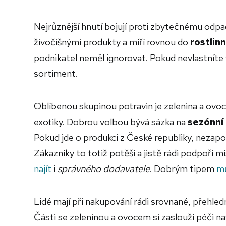
Nejrůznější hnutí bojují proti zbytečnému odpa
živočišnými produkty a míří rovnou do
rostlin
podnikatel neměl ignorovat. Pokud nevlastníte 
sortiment.
Oblíbenou skupinou potravin je zelenina a ovo
exotiky. Dobrou volbou bývá sázka na
sezónní
Pokud jde o produkci z České republiky, nezapom
Zákazníky to totiž potěší a jistě rádi podpoří 
najít
i
správného dodavatele
. Dobrým tipem
m
Lidé mají při nakupování rádi srovnané, přehle
Části se zeleninou a ovocem si zaslouží péči n