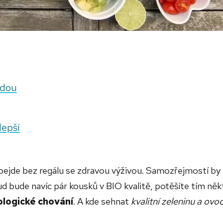
odou
lepší
ejde bez regálu se zdravou výživou. Samozřejmostí by
d bude navíc pár kousků v BIO kvalitě, potěšíte tím něk
ologické chování
. A kde sehnat
kvalitní zeleninu a ovo