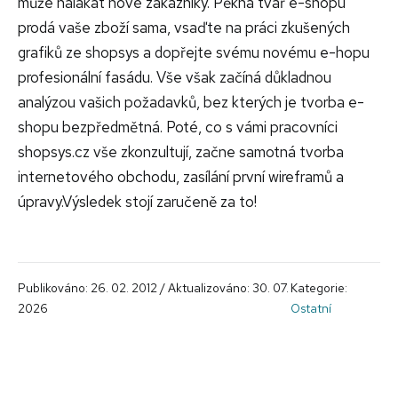
může nalákat nové zákazníky. Pěkná tvář e-shopu
prodá vaše zboží sama, vsaďte na práci zkušených
grafiků ze shopsys a dopřejte svému novému e-hopu
profesionální fasádu. Vše však začíná důkladnou
analýzou vašich požadavků, bez kterých je tvorba e-
shopu bezpředmětná. Poté, co s vámi pracovníci
shopsys.cz vše zkonzultují, začne samotná tvorba
internetového obchodu, zasílání první wireframů a
úpravy.Výsledek stojí zaručeně za to!
Publikováno: 26. 02. 2012 / Aktualizováno: 30. 07.
Kategorie:
2026
Ostatní