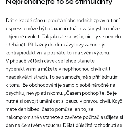
Nepřehánějte to se stimulanty
Dát si každé ráno u pročítání obchodních zpráv rutinní
espresso může být relaxační rituál a vaši mysl to může
příjemně uvolnit. Tak jako ale se vším, nic by se nemělo
přehánět. Pít každý den litr kávy brzy začne být
kontraproduktivní a poznáte to i na svém výkonu.
V případě větších dávek se lehce stanete
hyperaktivními a můžete v nepříhodnou chvíli cítit
neadekvátní strach. To se samozřejmě s přihlédnutím
k tomu, že obchodování je samo o sobě náročné na
psychiku, nevyplatí nikomu. „Časem pochopíte, že je
nutné si osvojit umění dát si pauzu v pravou chvíli. Když
máte den blbec, často pomůže jen to, že
nekompromisně vstanete a zavřete počítač a užijete si
den na čerstvém vzduchu. Dělat důležitá rozhodnutí se