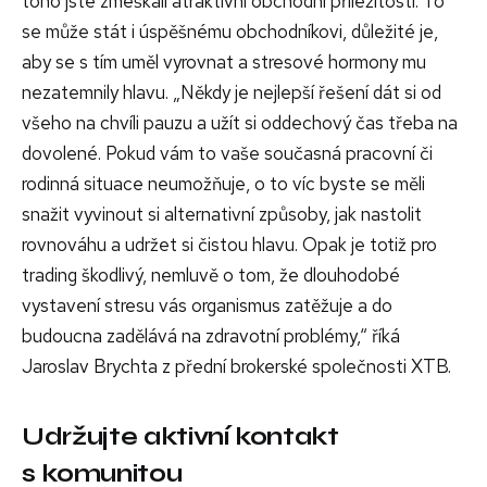
toho jste zmeškali atraktivní obchodní příležitosti. To
se může stát i úspěšnému obchodníkovi, důležité je,
aby se s tím uměl vyrovnat a stresové hormony mu
nezatemnily hlavu. „Někdy je nejlepší řešení dát si od
všeho na chvíli pauzu a užít si oddechový čas třeba na
dovolené. Pokud vám to vaše současná pracovní či
rodinná situace neumožňuje, o to víc byste se měli
snažit vyvinout si alternativní způsoby, jak nastolit
rovnováhu a udržet si čistou hlavu. Opak je totiž pro
trading škodlivý, nemluvě o tom, že dlouhodobé
vystavení stresu vás organismus zatěžuje a do
budoucna zadělává na zdravotní problémy,“ říká
Jaroslav Brychta z přední brokerské společnosti XTB.
Udržujte aktivní kontakt
s komunitou