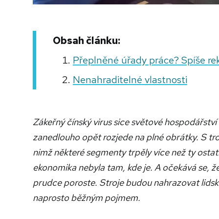
Obsah článku:
Přeplněné úřady práce? Spíše rekv
Nenahraditelné vlastnosti
Zákeřný čínský virus sice světové hospodářství
zanedlouho opět rozjede na plné obrátky. S tro
nimž některé segmenty trpěly více než ty ostatní
ekonomika nebyla tam, kde je. A očekává se, že
prudce poroste. Stroje budou nahrazovat lids
naprosto běžným pojmem.