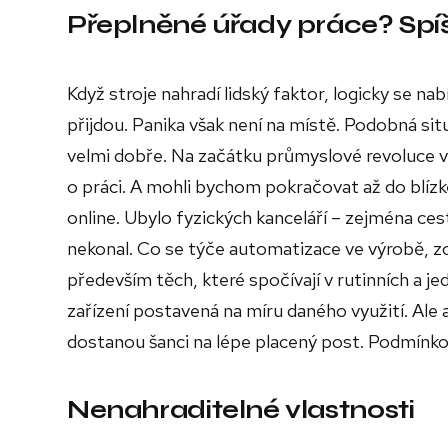
Přeplněné úřady práce? Spíše
Když stroje nahradí lidský faktor, logicky se nab
přijdou. Panika však není na místě. Podobná situa
velmi dobře. Na začátku průmyslové revoluce v 19
o práci. A mohli bychom pokračovat až do blízk
online. Ubylo fyzických kanceláří – zejména c
nekonal. Co se týče automatizace ve výrobě, zce
především těch, které spočívají v rutinních a 
zařízení postavená na míru daného využití. Ale 
dostanou šanci na lépe placený post. Podmínkou
Nenahraditelné vlastnosti