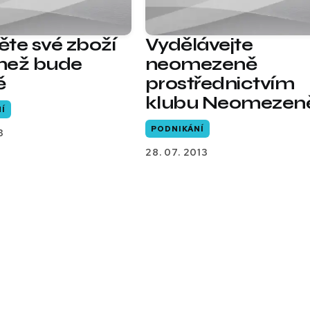
těte své zboží
Vydělávejte
 než bude
neomezeně
ě
prostřednictvím
klubu Neomezen
Í
PODNIKÁNÍ
3
28. 07. 2013