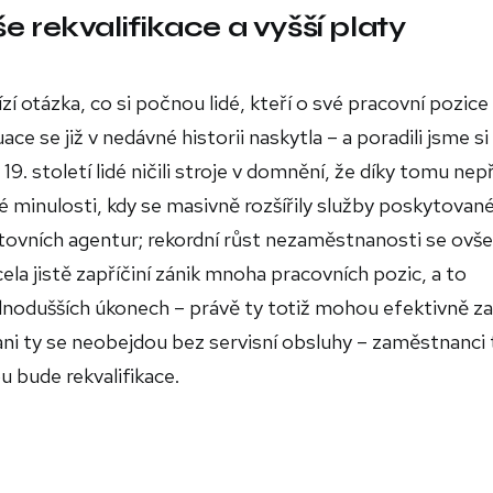
 rekvalifikace a vyšší platy
ízí otázka, co si počnou lidé, kteří o své pracovní pozice
ce se již v nedávné historii naskytla – a poradili jsme si 
. století lidé ničili stroje v domnění, že díky tomu nep
é minulosti, kdy se masivně rozšířily služby poskytovan
estovních agentur; rekordní růst nezaměstnanosti se ovš
la jistě zapříčiní zánik mnoha pracovních pozic, a to
jednodušších úkonech – právě ty totiž mohou efektivně z
ani ty se neobejdou bez servisní obsluhy – zaměstnanci 
 bude rekvalifikace.