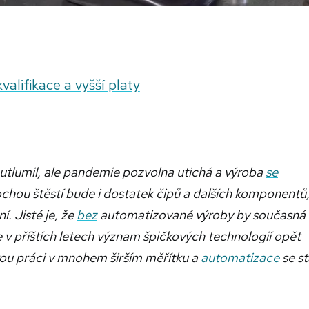
alifikace a vyšší platy
 utlumil, ale pandemie pozvolna utichá a výroba
se
chou štěstí bude i dostatek čipů a dalších komponentů, 
. Jisté je, že
bez
automatizované výroby by současná
 v příštích letech význam špičkových technologií opět
kou práci v mnohem širším měřítku a
automatizace
se s