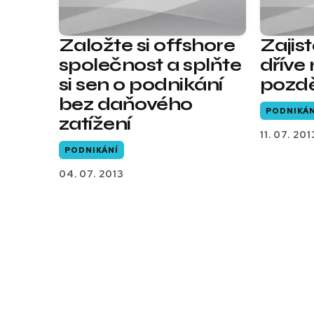
Založte si offshore
Zajis
společnost a splňte
dříve
si sen o podnikání
pozd
bez daňového
PODNIKÁN
zatížení
11. 07. 201
PODNIKÁNÍ
04. 07. 2013