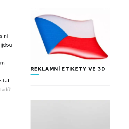
s ní
řijdou
é
em
REKLAMNÍ ETIKETY VE 3D
astat
tudíž