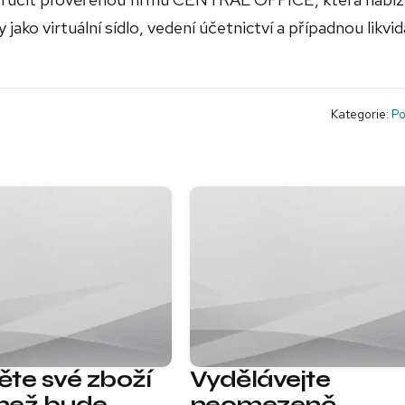
y jako virtuální sídlo, vedení účetnictví a případnou likvid
Kategorie:
Po
těte své zboží
Vydělávejte
 než bude
neomezeně