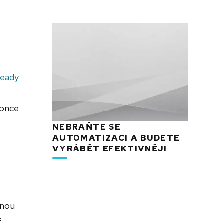
ready
konce
NEBRAŇTE SE
AUTOMATIZACI A BUDETE
VYRÁBĚT EFEKTIVNĚJI
tnou
í