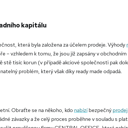
adního kapitálu
olečnost, která byla založena za účelem prodeje. Výhody
ře – vzhledem k tomu, že jsou již zapsány v obchodním
Dvě stě tisíc korun (v případě akciové společnosti pak do
onatelný problém, který však díky ready made odpadá.
etní. Obraťte se na někoho, kdo
nabízí
bezpečný
prodej
ádné závazky a že celý proces proběhne v souladu s pla
poručit prověřenou firmu CENTRAL OFFICE, která nabíz