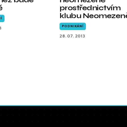
ě
prostřednictvím
klubu Neomezen
Í
PODNIKÁNÍ
3
28. 07. 2013