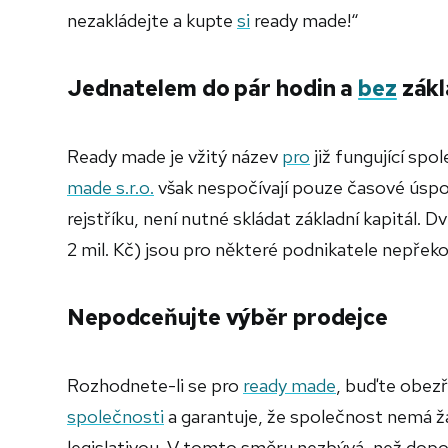
nezakládejte a kupte
si
ready made!“
Jednatelem do pár hodin a
bez
zákl
Ready made je vžitý název
pro
již fungující sp
made s.r.o.
však nespočívají pouze časové úspo
rejstříku, není nutné skládat základní kapitál. 
2 mil. Kč) jsou pro některé podnikatele nepřek
Nepodceňujte výběr prodejce
Rozhodnete-li se pro
ready made
, buďte obezř
společnosti
a garantuje, že společnost nemá ž
legislativou. V tomto směru nezbývá, než do