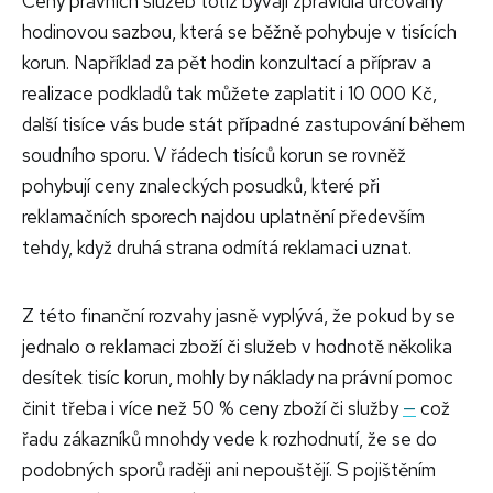
Ceny právních služeb totiž bývají zpravidla určovány
hodinovou sazbou, která se běžně pohybuje v tisících
korun. Například za pět hodin konzultací a příprav a
realizace podkladů tak můžete zaplatit i 10 000 Kč,
další tisíce vás bude stát případné zastupování během
soudního sporu. V řádech tisíců korun se rovněž
pohybují ceny znaleckých posudků, které při
reklamačních sporech najdou uplatnění především
tehdy, když druhá strana odmítá reklamaci uznat.
Z této finanční rozvahy jasně vyplývá, že pokud by se
jednalo o reklamaci zboží či služeb v hodnotě několika
desítek tisíc korun, mohly by náklady na právní pomoc
činit třeba i více než 50 % ceny zboží či služby
—
což
řadu zákazníků mnohdy vede k rozhodnutí, že se do
podobných sporů raději ani nepouštějí. S pojištěním