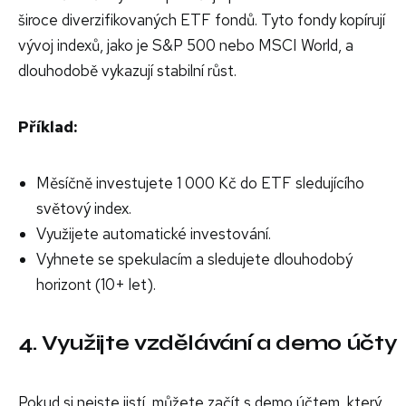
široce diverzifikovaných ETF fondů. Tyto fondy kopírují
vývoj indexů, jako je S&P 500 nebo MSCI World, a
dlouhodobě vykazují stabilní růst.
Příklad:
Měsíčně investujete 1 000 Kč do ETF sledujícího
světový index.
Využijete automatické investování.
Vyhnete se spekulacím a sledujete dlouhodobý
horizont (10+ let).
4. Využijte vzdělávání a demo účty
Pokud si nejste jistí, můžete začít s demo účtem, který