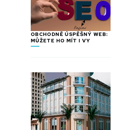
OBCHODNĚ ÚSPĚŠNÝ WEB:
MŮŽETE HO MÍT I VY