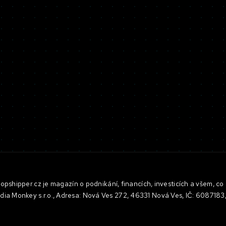
pshipper.cz je magazín o podnikání, financích, investicích a všem, co 
dia Monkey s.r.o., Adresa: Nová Ves 272, 46331 Nová Ves, IČ: 608718