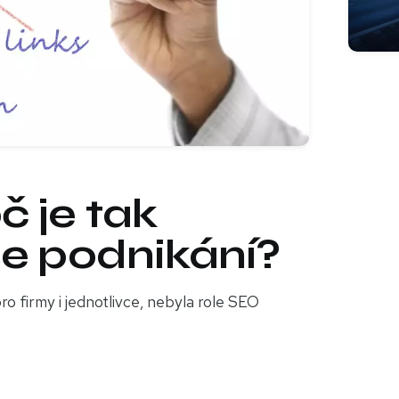
č je tak
še podnikání?
ro firmy i jednotlivce, nebyla role SEO