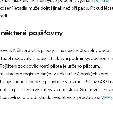
růkazu jakékoliv, neměli byste podcenit význam
pojištění
ození letadla může dojít i jinak než při pádu. Pokud létá
adí.
n některé pojišťovny
išťoven. Některé však přeci jen na nezanedbatelný počet
tadel reagovaly a nabízí atraktivní podmínky. Jednou z n
Pojištění zodpovědnosti pilota je určeno pilotům,
ým letadlem registrovaným v některé z členských zemí
it pojistného plnění se pohybuje v rozmezí 50 až 600 tis
ohou pojištěnci získat výraznou slevu. Smlouvu lze uza
Chcete-li se o produktu dozvědět více, přečtěte si
VPP 