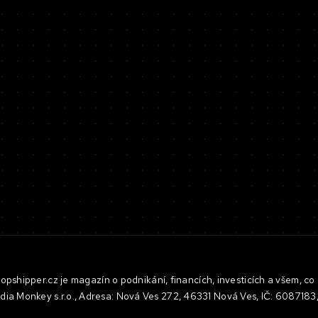
pshipper.cz je magazín o podnikání, financích, investicích a všem, co 
dia Monkey s.r.o., Adresa: Nová Ves 272, 46331 Nová Ves, IČ: 608718