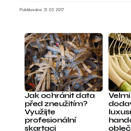
Publikováno: 31. 03. 2017
Jak ochránit data
Velmi
před zneužitím?
dodav
Využijte
luxus
profesionální
hand
skartaci
obleč