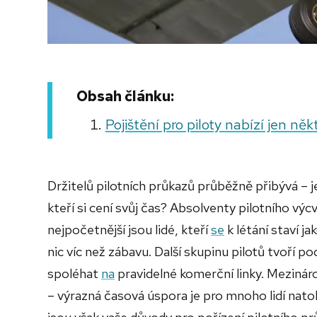
Obsah článku:
Pojištění pro piloty nabízí jen něk
Držitelů pilotních průkazů průběžně přibývá – je
kteří si cení svůj čas? Absolventy pilotního výc
nejpočetnější jsou lidé, kteří
se
k létání staví j
nic víc než zábavu. Další skupinu pilotů tvoří po
spoléhat
na
pravidelné komerční linky. Mezinár
– výrazná časová úspora je pro mnoho lidí natolik