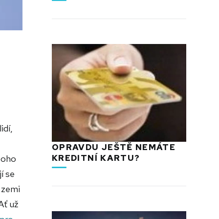
idí,
OPRAVDU JEŠTĚ NEMÁTE
KREDITNÍ KARTU?
 toho
í se
 zemi
Ať už