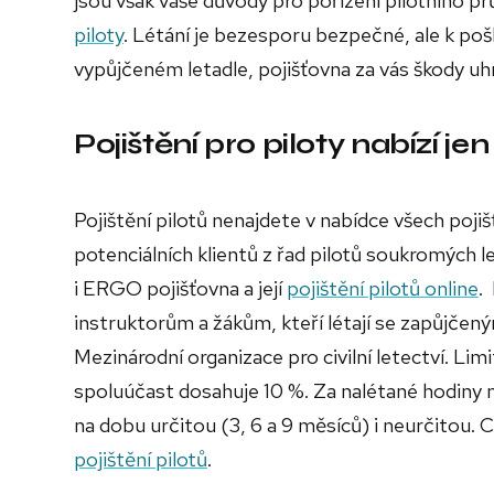
jsou však vaše důvody pro pořízení pilotního p
piloty
. Létání je bezesporu bezpečné, ale k pošk
vypůjčeném letadle, pojišťovna za vás škody uhr
Pojištění pro piloty nabízí je
Pojištění pilotů nenajdete v nabídce všech poj
potenciálních klientů z řad pilotů soukromých le
i ERGO pojišťovna a její
pojištění pilotů online
.
instruktorům a žákům, kteří létají se zapůjčen
Mezinárodní organizace pro civilní letectví. Lim
spoluúčast dosahuje 10 %. Za nalétané hodiny m
na dobu určitou (3, 6 a 9 měsíců) i neurčitou. 
pojištění pilotů
.