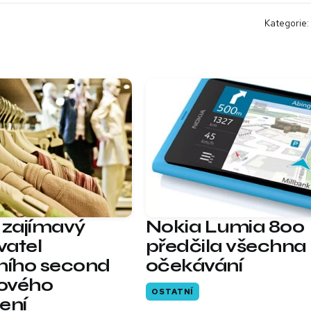
Kategorie:
 zajímavý
Nokia Lumia 800
atel
předčila všechna
ního second
očekávání
ového
OSTATNÍ
ení