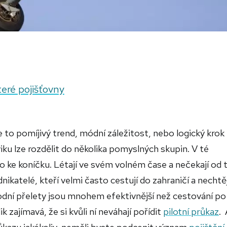
teré pojišťovny
 to pomíjivý trend, módní záležitost, nebo logický krok l
viku lze rozdělit do několika pomyslných skupin. V té
ako ke koníčku. Létají ve svém volném čase a nečekají od
dnikatelé, kteří velmi často cestují do zahraničí a nechtěj
odní přelety jsou mnohem efektivnější než cestování po
 zajímavá, že si kvůli ní neváhají pořídit
pilotní průkaz
.