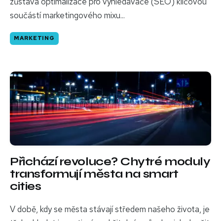
zůstává optimalizace pro vyhledávače (SEO) klíčovou
součástí marketingového mixu...
MARKETING
Přichází revoluce? Chytré moduly
transformují města na smart
cities
V době, kdy se města stávají středem našeho života, je