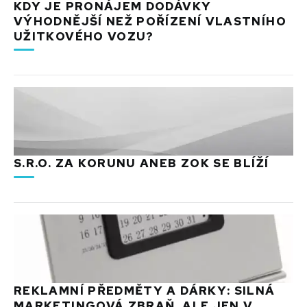
KDY JE PRONÁJEM DODÁVKY
VÝHODNĚJŠÍ NEŽ POŘÍZENÍ VLASTNÍHO
UŽITKOVÉHO VOZU?
S.R.O. ZA KORUNU ANEB ZOK SE BLÍŽÍ
REKLAMNÍ PŘEDMĚTY A DÁRKY: SILNÁ
MARKETINGOVÁ ZBRAŇ, ALE JEN V