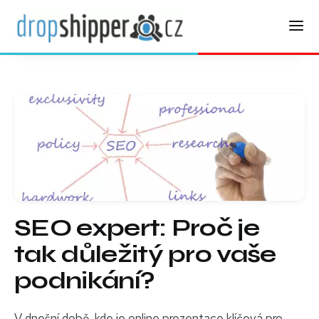
SEO expert: Proč je
tak důležitý pro vaše
podnikání?
V dnešní době, kde je online prezentace klíčová pro