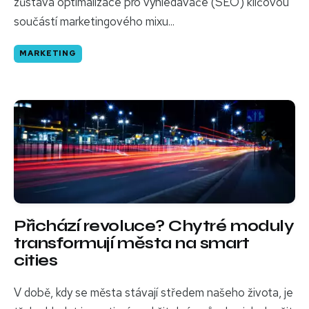
zůstává optimalizace pro vyhledávače (SEO) klíčovou
součástí marketingového mixu...
MARKETING
Přichází revoluce? Chytré moduly
transformují města na smart
cities
V době, kdy se města stávají středem našeho života, je