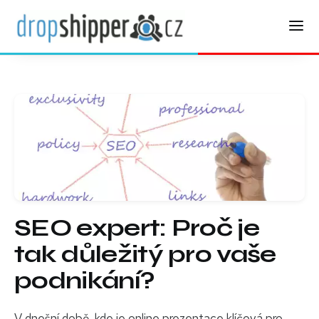
SEO expert: Proč je
tak důležitý pro vaše
podnikání?
V dnešní době, kde je online prezentace klíčová pro