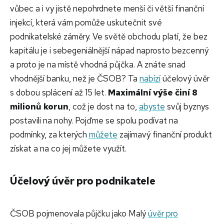
vůbec a i vy jistě nepohrdnete menší či větší finanční
injekcí, která vám pomůže uskutečnit své
podnikatelské záměry. Ve světě obchodu platí, že bez
kapitálu je i sebegeniálnější nápad naprosto bezcenný
a proto je na místě vhodná půjčka. A znáte snad
vhodnější banku, než je ČSOB? Ta
nabízí
účelový úvěr
s dobou splácení až 15 let.
Maximální výše činí 8
milionů korun
, což je dost na to,
abyste
svůj byznys
postavili na nohy. Pojďme se spolu podívat na
podmínky, za kterých
můžete
zajímavý finanční produkt
získat a na co jej můžete využít.
Účelový úvěr pro podnikatele
ČSOB pojmenovala půjčku jako Malý
úvěr pro