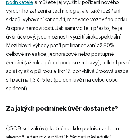
podnikatele
a můžete jej využít k pořízení nového
výrobního zařízení a technologie, ale také rozšíření
skladů, vybavení kanceláří, renovace vozového parku
či oprav nemovitostí. Jak sami vidíte, i přesto, že je
úvěr účelový, jsou možnosti využití širokospektrální.
Mezi hlavní výhody patří profinancování až 80%
celkové investice, jednorázové nebo postupné
čerpání (až rok a půl od podpisu smlouvy), odklad první
splátky až o půl roku a fixní či pohyblivá úroková sazba
s fixací na 1,3 či 5 let (po domluvě i na celou dobu
splácení).
Za jakých podmínek úvěr dostanete?
ČSOB schválí úvěr každému, kdo podniká v oboru
alespoň jeden rok a přiloží k žádosti následující