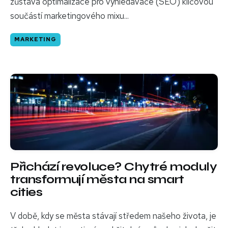
zůstává optimalizace pro vyhledávače (SEO) klíčovou
součástí marketingového mixu...
MARKETING
Přichází revoluce? Chytré moduly
transformují města na smart
cities
V době, kdy se města stávají středem našeho života, je