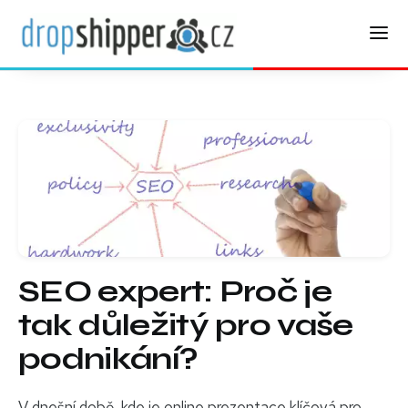
SEO expert: Proč je
tak důležitý pro vaše
podnikání?
V dnešní době, kde je online prezentace klíčová pro