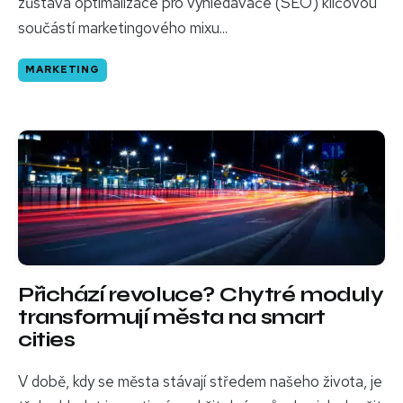
zůstává optimalizace pro vyhledávače (SEO) klíčovou
součástí marketingového mixu...
MARKETING
Přichází revoluce? Chytré moduly
transformují města na smart
cities
V době, kdy se města stávají středem našeho života, je