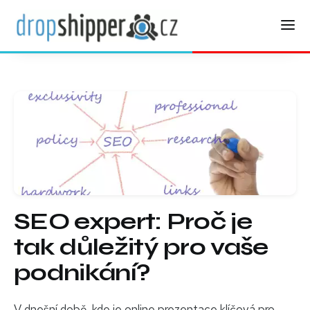
SEO expert: Proč je
tak důležitý pro vaše
podnikání?
V dnešní době, kde je online prezentace klíčová pro