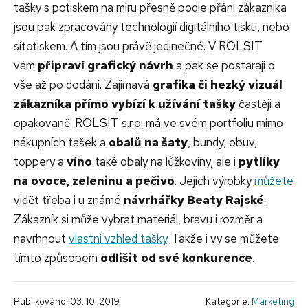
tašky s potiskem na míru přesně podle přání zákazníka
jsou pak zpracovány technologií digitálního tisku, nebo
sítotiskem. A tím jsou právě jedinečné. V ROLSIT
vám
připraví grafický návrh
a pak se postarají o
vše až po dodání. Zajímavá
grafika či hezký vizuál
zákazníka přímo vybízí k užívání tašky
častěji a
opakovaně. ROLSIT s.r.o. má ve svém portfoliu mimo
nákupních tašek a
obalů na šaty
, bundy, obuv,
toppery a
víno
také obaly na lůžkoviny, ale i
pytlíky
na ovoce, zeleninu a pečivo
. Jejich výrobky
můžete
vidět třeba i u známé
návrhářky Beaty Rajské
.
Zákazník si může vybrat materiál, bravu i rozměr a
navrhnout
vlastní vzhled tašky
. Takže i vy se můžete
tímto způsobem
odlišit od své konkurence
.
Publikováno: 03. 10. 2019
Kategorie:
Marketing