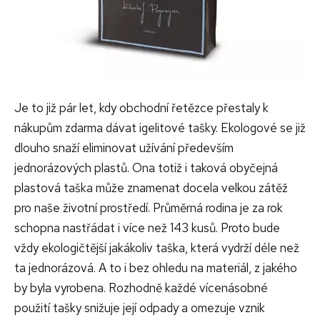
Je to již pár let, kdy obchodní řetězce přestaly k
nákupům zdarma dávat igelitové tašky. Ekologové se již
dlouho snaží eliminovat užívání především
jednorázových plastů. Ona totiž i taková obyčejná
plastová taška může znamenat docela velkou zátěž
pro naše životní prostředí. Průměrná rodina je za rok
schopna nastřádat i více než 143 kusů. Proto bude
vždy ekologičtější jakákoliv taška, která vydrží déle než
ta jednorázová. A to i bez ohledu na materiál, z jakého
by byla vyrobena. Rozhodně každé vícenásobné
použití tašky snižuje její odpady a omezuje vznik