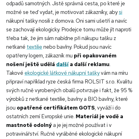
odpadů samotných. Jistě správná cesta, po které je
možné se teď vydat, je motivovat zákazníky, aby
si
nákupní tašky nosili z domova. Oni sami ušetří a navíc
se zachovají ekologicky. Prodejce tomu může jít naproti
třeba tak, že jim sám nabídne při nákupu tašku z
netkané
textilie
nebo bavlny. Pokud jsou navíc
opatřeny logem, zákazník mu
při opakovaném
nošení ještě udělá
další
a další reklamu
.
Takové
ekologické látkové nákupní tašky
vám na míru
připraví například ryze česká firma ROLSIT s.r.o. Kvalitu
svých ručně vyrobených obalů potvrzuje i fakt, že 95 %
výrobků z netkané textilie, bavlny a BIO bavlny, které
jsou
opatřené certifikátem GOTS
, vyváží i do
ostatních zemí Evropské unie.
Materiál je vodě a
mastnotě odolný
a je jej možné používat i v
potravinářství. Ručně vyráběné ekologické nákupní