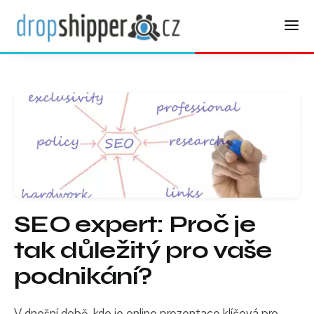
SEO expert: Proč je
tak důležitý pro vaše
podnikání?
V dnešní době, kde je online prezentace klíčová pro