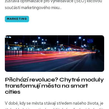
zůstává optimalizace pro vyhledávače (SEO) klíčovou
součástí marketingového mixu...
MARKETING
Přichází revoluce? Chytré moduly
transformují města na smart
cities
V době, kdy se města stávají středem našeho života, je