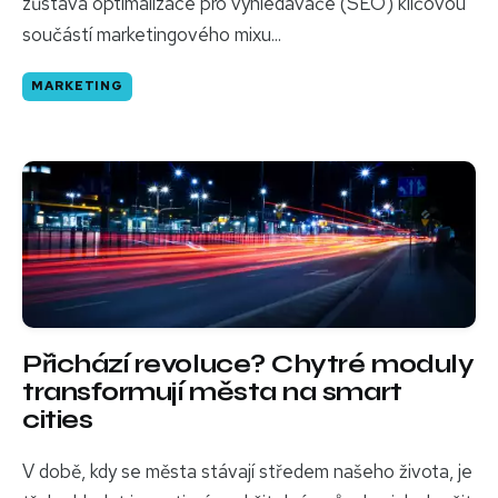
zůstává optimalizace pro vyhledávače (SEO) klíčovou
součástí marketingového mixu...
MARKETING
Přichází revoluce? Chytré moduly
transformují města na smart
cities
V době, kdy se města stávají středem našeho života, je