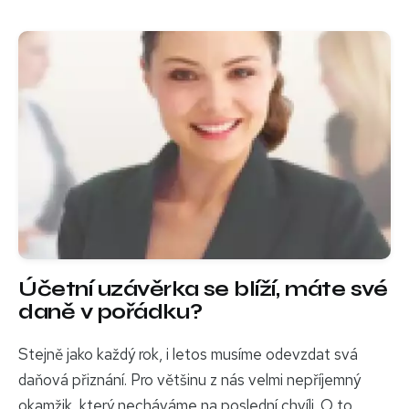
Účetní uzávěrka se blíží, máte své
daně v pořádku?
Stejně jako každý rok, i letos musíme odevzdat svá
daňová přiznání. Pro většinu z nás velmi nepříjemný
okamžik, který necháváme na poslední chvíli. O to