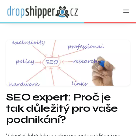
SEO expert: Proč je
tak důležitý pro vaše
podnikání?
V dnešní době, kde je online prezentace klíčová pro