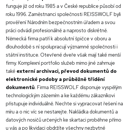
funguje již od roku 1985 a v České republice působí od
roku 1996. Zaměstnanci společnosti REISSWOLF byli
prověření Národním bezpečnostním úřadem a svou
práci odvádí profesionálně a naprosto diskrétně.
Německá firma patří k absolutní špičce v oboru a
dlouhodobě s ní spolupracují významné společnosti i
státní instituce. Otevřené dveře však mají také menší
firmy. Komplexní portfolio služeb mimo jiné zahrnuje
také
externí archivaci, převod dokumentů do
elektronické podoby a průběžně třídění
dokumentů
. Firma REISSWOLF disponuje vyspělým
technologickým zázemím a ke každému zákazníkovi
přistupuje individuálně. Nechte si vypracovat řešení na
míru a o nic víc se nestarejte. Nakládka dokumentů a
datových nosičů určených ke skartaci proběhne přímo
u vás a po likvidaci obdržíte všechny nezbytné