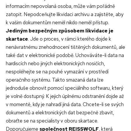
informacím nepovolaná osoba, může vám pořádně
zatopit. Nepodceňujte likvidaci archivu a zajistěte, aby
k vašim dokumentům neměl nikdo neměl přístup.
Jediným bezpečným způsobem likvidace je
skartace
. Jde o proces, v rámci kterého dojde k
nenávratnému znehodnocení tištěných dokumentů, ale
také dat v elektronické podobě. Uchováváte-li data na
hardiscích nebo jiných elektronických nosičích,
nespoléhejte se na pouhé vymazání v prostředí
operačního systému. Takto smazaná data lze
jednoduše obnovit pomocí speciálního softwaru, který
je volně dostupný. K jejich úplnému odstranění dojde až
v momentě, kdy je nahradí jiná data. Chcete-li se svých
dokumentů a elektronických dat bezpečně zbavit,
obraťte se na specialisty v oboru skartace.
Doporučujeme
společnost REISSWOLF
, která