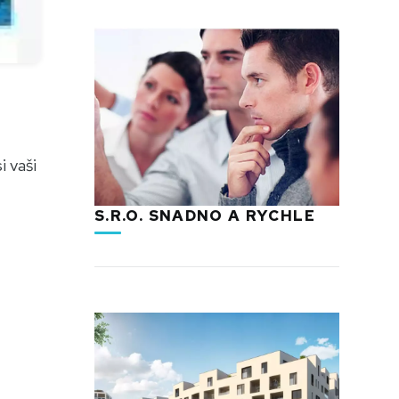
i vaši
S.R.O. SNADNO A RYCHLE