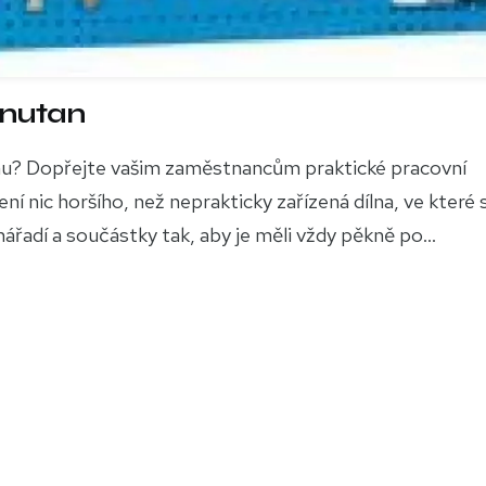
anutan
 dílnu? Dopřejte vašim zaměstnancům praktické pracovní
í nic horšího, než neprakticky zařízená dílna, ve které s
adí a součástky tak, aby je měli vždy pěkně po...