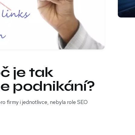
č je tak
še podnikání?
ro firmy i jednotlivce, nebyla role SEO