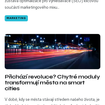
zůstává optimalizace pro vyhledávače (SEO) klíčovou
součástí marketingového mixu...
MARKETING
Přichází revoluce? Chytré moduly
transformují města na smart
cities
V době, kdy se města stávají středem našeho života, je