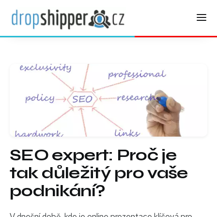
SEO expert: Proč je
tak důležitý pro vaše
podnikání?
V dnešní době, kde je online prezentace klíčová pro