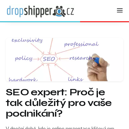
SEO expert: Proč je
tak důležitý pro vaše
podnikání?
V dnešní době, kde je online prezentace klíčová pro