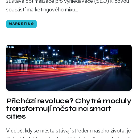
zůstává optimalizace pro vyhledávače (SEO) klíčovou
součástí marketingového mixu...
MARKETING
Přichází revoluce? Chytré moduly
transformují města na smart
cities
V době, kdy se města stávají středem našeho života, je